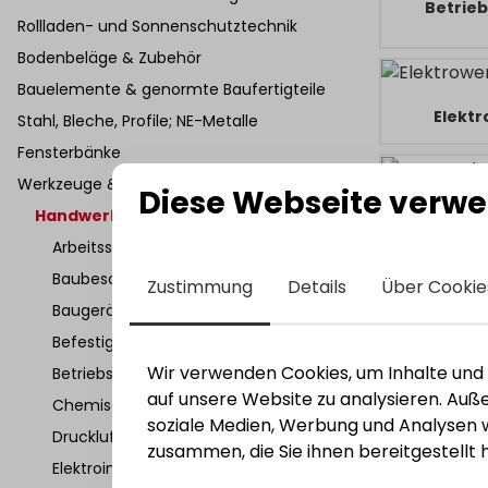
Betrieb
Rollladen- und Sonnenschutztechnik
Bodenbeläge & Zubehör
Bauelemente & genormte Baufertigteile
Elekt
Stahl, Bleche, Profile; NE-Metalle
Fensterbänke
Werkzeuge & Werkstattbedarf
Diese Webseite verwe
Mes
Handwerkstadt 25/26
Arbeitsschutz
Baubeschläge
Zustimmung
Details
Über Cookie
Schra
Baugeräte
Befestigungstechnik
Wir verwenden Cookies, um Inhalte und A
Betriebseinrichtung
auf unsere Website zu analysieren. Au
Chemisch-Technische Produkte
soziale Medien, Werbung und Analysen w
Drucklufttechnik
zusammen, die Sie ihnen bereitgestellt
Elektroinstallation