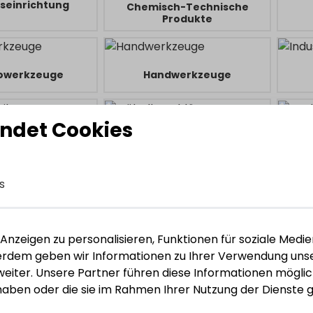
seinrichtung
Chemisch-Technische
Produkte
rowerkzeuge
Handwerkzeuge
ndet Cookies
stechnik
Möbelbeschläge
M
s
ubwerkzeuge
Schweiß- und Löttechnik
nzeigen zu personalisieren, Funktionen für soziale Medie
ßerdem geben wir Informationen zu Ihrer Verwendung unse
eiter. Unsere Partner führen diese Informationen mögli
 haben oder die sie im Rahmen Ihrer Nutzung der Dienst