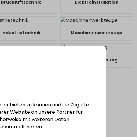
Drucklufttechnik
Elektroinstallation
Industrietechnik
Maschinenwerkzeuge
odularzerspanung
Monozerspanung
Spanntechnik
n anbieten zu können und die Zugriffe
rer Website an unsere Partner für
cherweise mit weiteren Daten
e gesammelt haben.