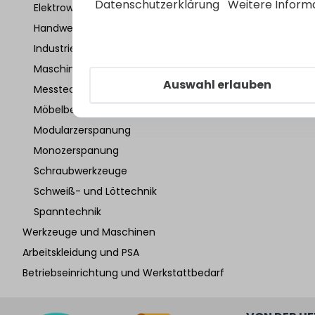
Datenschutzerklärung
Weitere Inform
Elektrowerkzeuge
Handwerkzeuge
Industrietechnik
Maschinenwerkzeuge
Auswahl erlauben
Messtechnik
Möbelbeschläge
Modularzerspanung
Monozerspanung
Schraubwerkzeuge
Schweiß- und Löttechnik
Spanntechnik
Werkzeuge und Maschinen
Arbeitskleidung und PSA
Betriebseinrichtung und Werkstattbedarf