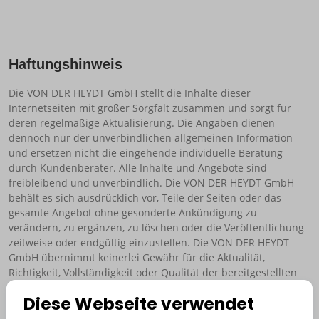
Haftungshinweis
Die VON DER HEYDT GmbH stellt die Inhalte dieser
Internetseiten mit großer Sorgfalt zusammen und sorgt für
deren regelmäßige Aktualisierung. Die Angaben dienen
dennoch nur der unverbindlichen allgemeinen Information
und ersetzen nicht die eingehende individuelle Beratung
durch Kundenberater. Alle Inhalte und Angebote sind
freibleibend und unverbindlich. Die VON DER HEYDT GmbH
behält es sich ausdrücklich vor, Teile der Seiten oder das
gesamte Angebot ohne gesonderte Ankündigung zu
verändern, zu ergänzen, zu löschen oder die Veröffentlichung
zeitweise oder endgültig einzustellen. Die VON DER HEYDT
GmbH übernimmt keinerlei Gewähr für die Aktualität,
Richtigkeit, Vollständigkeit oder Qualität der bereitgestellten
Informationen auf diesen Seiten oder den jederzeitigen
Diese Webseite verwendet
störungsfreien Zugang.
Bei direkten oder indirekten Verweisen (Links) auf