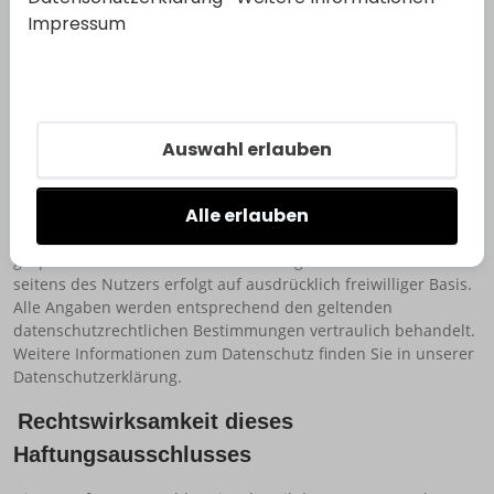
beim Unternehmen. Eine kommerzielle Vervielfältigung oder
Impressum
sonstige Verwendung dieser Inhalte für andere elektronische
oder gedruckte Publikationen ist ohne ausdrückliche
Zustimmung der VON DER HEYDT GmbH nicht gestattet.
Datenschutz
Auswahl erlauben
Sämtliche auf der Website der VON DER HEYDT GmbH
erhobenen persönlichen und geschäftlichen Daten werden
Alle erlauben
ausschließlich zur individuellen Beratung und Betreuung
sowie Unterbreitung von Produkt- und Serviceangeboten
gespeichert und verarbeitet. Die Preisgabe dieser Daten
seitens des Nutzers erfolgt auf ausdrücklich freiwilliger Basis.
Alle Angaben werden entsprechend den geltenden
datenschutzrechtlichen Bestimmungen vertraulich behandelt.
Weitere Informationen zum Datenschutz finden Sie in unserer
Datenschutzerklärung.
Rechtswirksamkeit dieses
Haftungsausschlusses