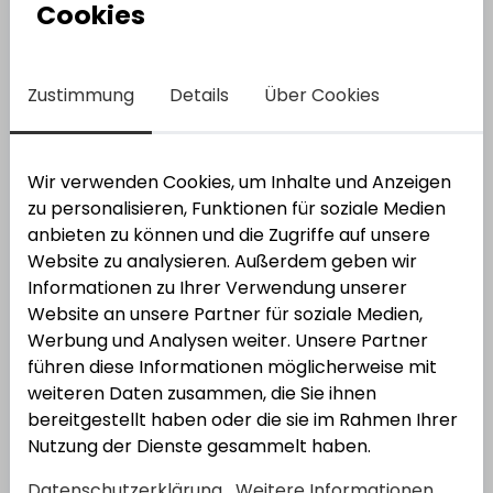
Cookies
Internetseiten Dritter übernimmt die VON DER HEYDT GmbH
keine Verantwortung für die Inhalte dieser verlinkten Seiten.
Mit dem Betätigen des Verweises verlassen Sie das
Informationsangebot der VON DER HEYDT GmbH. Für die
Zustimmung
Details
Über Cookies
Angebote Dritter können daher, insbesondere hinsichtlich des
Datenschutzes, abweichende Regelungen gelten. Weiterhin
schließt die VON DER HEYDT GmbH ihre Haftung bei
Wir verwenden Cookies, um Inhalte und Anzeigen
Serviceleistungen, insbesondere beim Download von durch die
VON DER HEYDT GmbH zur Verfügung gestellten Dateien auf
zu personalisieren, Funktionen für soziale Medien
den Internetseiten der VON DER HEYDT GmbH für leicht
anbieten zu können und die Zugriffe auf unsere
fahrlässige Pflichtverletzungen aus.
Website zu analysieren. Außerdem geben wir
Informationen zu Ihrer Verwendung unserer
Copyright
Website an unsere Partner für soziale Medien,
Werbung und Analysen weiter. Unsere Partner
Alle innerhalb des Internetangebotes präsentierten und ggf.
durch Dritte geschützten Marken- und Warenzeichen, Bilder,
führen diese Informationen möglicherweise mit
Grafiken, Audio- sowie Videodokumente und Texte unterliegen
weiteren Daten zusammen, die Sie ihnen
uneingeschränkt den Bestimmungen des jeweils gültigen
bereitgestellt haben oder die sie im Rahmen Ihrer
Kennzeichenrechts und den Besitzrechten der jeweiligen
Nutzung der Dienste gesammelt haben.
eingetragenen Eigentümer. Das Copyright für veröffentlichte
selbst erstellte Inhalte der VON DER HEYDT GmbH bleibt allein
Datenschutzerklärung
Weitere Informationen