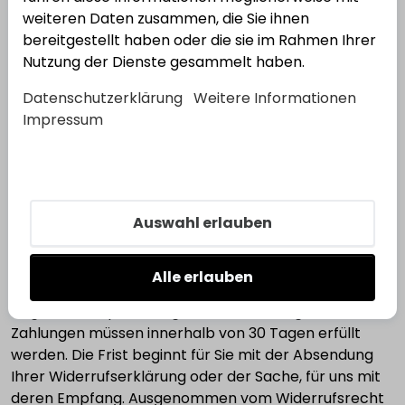
Ausprobieren der jeweiligen Ware, wie es etwa im
weiteren Daten zusammen, die Sie ihnen
Ladengeschäft möglich und üblich ist.
bereitgestellt haben oder die sie im Rahmen Ihrer
Nutzung der Dienste gesammelt haben.
Paketversandfähige Sachen sind auf unsere Kosten
und Gefahr zurückzusenden. Sie haben die
Datenschutzerklärung
Weitere Informationen
regelmäßigen Kosten der Rücksendung zu tragen,
Impressum
wenn die gelieferte Ware der bestellten entspricht
und wenn der Preis der zurückzusendenden Sache
einen Betrag von 40 Euro nicht übersteigt oder wenn
Sie bei einem höheren Preis der Sache zum Zeitpunkt
Auswahl erlauben
des Widerrufs noch nicht die Gegenleistung oder eine
vertraglich vereinbarte Teilzahlung erbracht haben.
Anderenfalls ist die Rücksendung für Sie kostenfrei.
Alle erlauben
Nicht paketversandfähige Sachen werden bei Ihnen
abgeholt. Verpflichtungen zur Erstattung von
Zahlungen müssen innerhalb von 30 Tagen erfüllt
werden. Die Frist beginnt für Sie mit der Absendung
Ihrer Widerrufserklärung oder der Sache, für uns mit
deren Empfang. Ausgenommen vom Widerrufsrecht