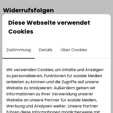
Widerrufsfolgen
Im Falle eines wirksamen Widerrufs sind die
Diese Webseite verwendet
beiderseits empfangenen Leistungen
Cookies
zurückzugewähren und ggf. gezogene Nutzungen (z. B.
Zinsen) herauszugeben. Können Sie uns die
empfangene Leistung sowie Nutzungen (z.B.
Zustimmung
Details
Über Cookies
Gebrauchsvorteile) nicht oder teilweise nicht oder
nur in verschlechtertem Zustand zurückgewähren
bzw. herausgeben, müssen Sie uns insoweit
Wertersatz leisten. Für die Verschlechterung der
Wir verwenden Cookies, um Inhalte und Anzeigen
Sache und für gezogene Nutzungen müssen Sie
zu personalisieren, Funktionen für soziale Medien
Wertersatz nur leisten, soweit die Nutzungen oder die
anbieten zu können und die Zugriffe auf unsere
Verschlechterung auf einen Umgang mit der Sache
Website zu analysieren. Außerdem geben wir
zurückzuführen ist, der über die Prüfung der
Informationen zu Ihrer Verwendung unserer
Eigenschaften und der Funktionsweise hinausgeht.
Website an unsere Partner für soziale Medien,
Unter "Prüfung der Eigenschaften und der
Werbung und Analysen weiter. Unsere Partner
Funktionsweise" versteht man das Testen und
führen diese Informationen möglicherweise mit