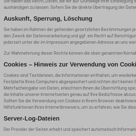
Sie haben das Recht, Daten, die wir auf Grundlage Ihrer Einwilligung
aushändigen zu lassen. Sofern Sie die direkte Übertragung der Daten
Auskunft, Sperrung, Löschung
Sie haben im Rahmen der geltenden gesetzlichen Bestimmungen jed
den Zweck der Datenverarbeitung und ggf. ein Recht auf Berichtig
jederzeit unter der im Impressum angegebenen Adresse an uns we
Zur Wahrnehmung dieser Rechte können die oben genannten Konta
Cookies – Hinweis zur Verwendung von Cooki
Cookies sind Textdateien, die Informationen enthalten, um wiederke
Festplatte Ihres Computers abgespeichert und richten dort keinen Sc
Mehrfacheingabe von Daten, erleichtern Ihnen die Übermittlung spezif
die Inhalte unserer Internetseiten genau auf Ihre Bedürfnisse abzu
Sollten Sie die Verwendung von Cookies in Ihrem Browser deaktiviere
Hilfefunktionen Ihres Internetbrowsers, um zu erfahren, wie Sie die
Server-Log-Dateien
Der Provider der Seiten erhebt und speichert automatisch Informati