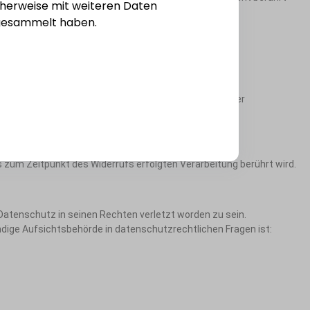
cherweise mit weiteren Daten
e gesammelt haben.
Berichtigung oder Löschung oder auf Einschränkung der
is zum Zeitpunkt des Widerrufs erfolgten Verarbeitung berührt wird.
Datenschutz in seinen Rechten verletzt worden zu sein.
dige Aufsichtsbehörde in datenschutzrechtlichen Fragen ist: