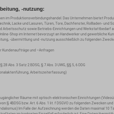
eitung, -nutzung:
en im Produktionsverbindungshandel. Das Unternehmen bietet Produk
hnik, Lacke und Lasuren, Türen, Tore, Dachfenster, Rollladen- und S
und Arbeitsschutz sowie Betriebs-Einrichtungen und Werkstattbedarf a
Online-Shop im Internet bevorzugt an Handwerker und gewerbliche Kun
eitung, -übermittlung und -nutzung ausschließlich zu folgenden Zweck
er Kundenaufträge und –Anfragen
8 Abs. 3 Satz 2 BDSG, § 7 Abs. 3 UWG, §§ 5, 6 DDG
onalaktenführung, Arbeitszeiterfassung)
h zugänglicher Räume mit optisch-elektronischen Einrichtungen (V
e von § 4BDSG bzw. Art. 6 Abs. 1 lit. f DSGVO zu folgenden Zwecken 
ndalismus) Im Falle der Aufzeichnung werden die Daten maximal 10 Tag
aten im konkreten Einzelfall erforderlich ist. Eine Datenübermittlung 