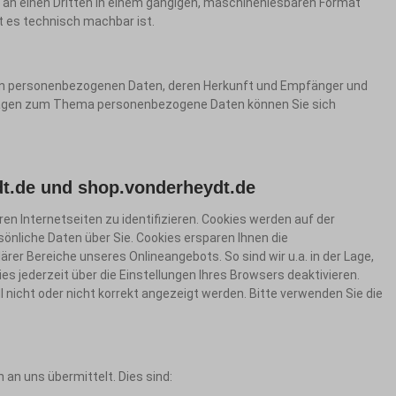
der an einen Dritten in einem gängigen, maschinenlesbaren Format
t es technisch machbar ist.
ten personenbezogenen Daten, deren Herkunft und Empfänger und
 Fragen zum Thema personenbezogene Daten können Sie sich
t.de
und
shop.vonderheydt.de
n Internetseiten zu identifizieren. Cookies werden auf der
sönliche Daten über Sie. Cookies ersparen Ihnen die
ärer Bereiche unseres Onlineangebots. So sind wir u.a. in der Lage,
 jederzeit über die Einstellungen Ihres Browsers deaktivieren.
l nicht oder nicht korrekt angezeigt werden. Bitte verwenden Sie die
an uns übermittelt. Dies sind: