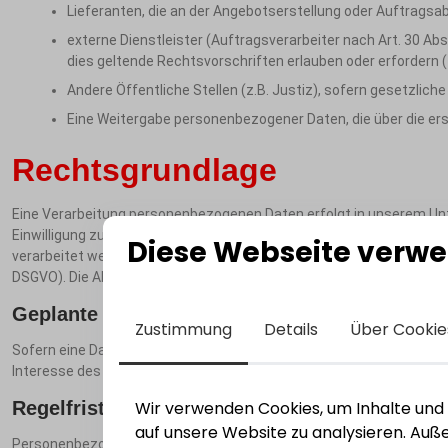
Lieferanten, die an der Angebotserstellung oder Auftragsab
externe Dienstleister (Auftragsverarbeiter nach Art. 30 
dies geltende Rechtsvorschriften erlauben oder erfordern 
Andere Öffentliche Stellen (z.B. Justiz), sofern gesetzliche
Eine Weitergabe personenbezogener Daten, die über die ers
Rechtsgrundlage
Eine Verarbeitung personenbezogenen Daten erfolgt in unserem Unt
Einwilligung zu der Verarbeitung der personenbezogenen Daten vorli
Diese Webseite verwe
verarbeitet werden müssen (Art. 6 Abs. 1 lit. b DSGVO), oder wenn wi
DSGVO). Die Abwägung von Interessen des Betroffenen und der Vertr
Geplante Datenübermittlung an Drittstaaten:
Zustimmung
Details
Über Cookie
Sofern eine Datenübermittlung an Drittstaaten erforderlich werde
Interesse des Betroffenen dem nicht widerspricht. Die Abwägung vo
Wir verwenden Cookies, um Inhalte und A
Regelfristen für die Löschung der Daten:
auf unsere Website zu analysieren. Au
Personenbezogene Daten werden unter Berücksichtigung der geltend