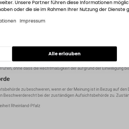
eiter. Unsere Partner führen diese Informationen mögli
stimmung gelöscht.
 haben oder die sie im Rahmen Ihrer Nutzung der Dienst
ationen
Impressum
ung
rtlichen über die betreffenden personenbezogenen Daten sowie auf 
owie des Recht auf Datenübertragbarkeit.
Alle erlauben
errufen, ohne dass die Rechtmäßigkeit der aufgrund der Einwilligung b
örde
htsbehörde zu beschweren, wenn er der Meinung ist in Bezug auf den 
in Beschwerderecht bei der zuständigen Aufsichtsbehörde zu. Zustän
iheit Rheinland-Pfalz