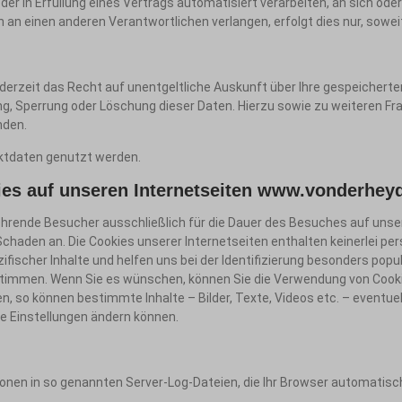
 oder in Erfüllung eines Vertrags automatisiert verarbeiten, an sich o
 an einen anderen Verantwortlichen verlangen, erfolgt dies nur, sowei
erzeit das Recht auf unentgeltliche Auskunft über Ihre gespeicher
ung, Sperrung oder Löschung dieser Daten. Hierzu sowie zu weiteren
nden.
ktdaten genutzt werden.
es auf unseren Internetseiten
www.vonderheyd
hrende Besucher ausschließlich für die Dauer des Besuches auf unsere
haden an. Die Cookies unserer Internetseiten enthalten keinerlei per
ischer Inhalte und helfen uns bei der Identifizierung besonders popul
stimmen. Wenn Sie es wünschen, können Sie die Verwendung von Cookies
n, so können bestimmte Inhalte – Bilder, Texte, Videos etc. – eventuel
se Einstellungen ändern können.
onen in so genannten Server-Log-Dateien, die Ihr Browser automatisch 