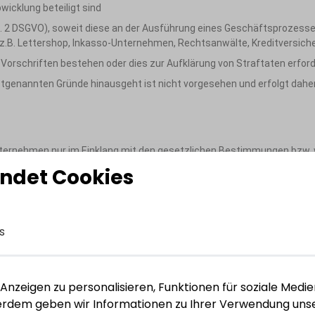
wicklung beteiligt sind
Abs. 2 DSGVO), soweit diese an der Ausführung eines Geschäftsprozes
(z.B. Lettershop, Inkasso-Unternehmen, Rechtsanwälte, Kreditversiche
 Vorschriften bestehen oder dies zur Aufklärung von Straftaten erforde
tgenannten Gründe hinausgeht ist nicht vorgesehen und erfolgt daher
ernehmen nur im Einklang mit den gesetzlichen Bestimmungen bzw. we
egt (Art. 6 Abs. 1 lit. a DSGVO), oder wenn personenbezogenen Daten 
ndet Cookies
r der Verantwortung unterliegen personenbezogenen Daten zur Erfüllung 
agsparteien erfolgt stets nach strengen Kriterien zu Gunsten des B
s
n sollte, so geschieht dies ausschließlich zur Erfüllung gemäß obe
n Interessen des Betroffenen und der Vertragsparteien erfolgt stets
nzeigen zu personalisieren, Funktionen für soziale Medie
ßerdem geben wir Informationen zu Ihrer Verwendung unse
en gesetzlichen oder vertraglichen Aufbewahrungs- und Löschungspfl