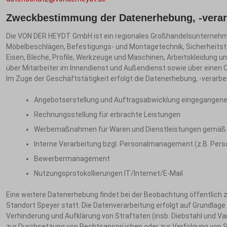
Zweckbestimmung der Datenerhebung, -verarb
Die VON DER HEYDT GmbH ist ein regionales Großhandelsunternehm
Möbelbeschlägen, Befestigungs- und Montagetechnik, Sicherheitstec
Eisen, Bleche, Profile, Werkzeuge und Maschinen, Arbeitskleidung 
über Mitarbeiter im Innendienst und Außendienst sowie über einen 
Im Zuge der Geschäftstätigkeit erfolgt die Datenerhebung, -verarb
Angebotserstellung und Auftragsabwicklung eingegangen
Rechnungsstellung für erbrachte Leistungen
Werbemaßnahmen für Waren und Dienstleistungen gemäß § 2
Interne Verarbeitung bzgl. Personalmanagement (z.B. Pers
Bewerbermanagement
Nutzungsprotokollierungen IT/Internet/E-Mail
Eine weitere Datenerhebung findet bei der Beobachtung öffentlic
Standort Speyer statt. Die Datenverarbeitung erfolgt auf Grundlag
Verhinderung und Aufklärung von Straftaten (insb. Diebstahl und Va
zur Durchsetzung von Rechtsansprüchen oder zur Verfolgung von Straft