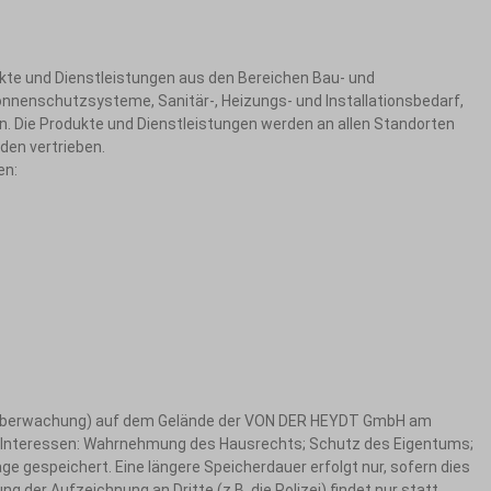
te und Dienstleistungen aus den Bereichen Bau- und
onnenschutzsysteme, Sanitär-, Heizungs- und Installationsbedarf,
n. Die Produkte und Dienstleistungen werden an allen Standorten
den vertrieben.
en:
ideoüberwachung) auf dem Gelände der VON DER HEYDT GmbH am
und Interessen: Wahrnehmung des Hausrechts; Schutz des Eigentums;
e gespeichert. Eine längere Speicherdauer erfolgt nur, sofern dies
der Aufzeichnung an Dritte (z.B. die Polizei) findet nur statt,