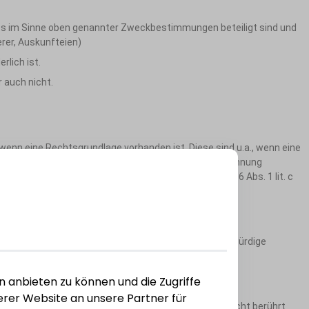
ses im Sinne oben genannter Zweckbestimmungen beteiligt sind und
rer, Auskunfteien)
rlich ist.
 auch nicht.
nn eine Rechtsgrundlage vorhanden ist. Diese sind u.a., wenn eine
zur Erfüllung eines Vertrages oder einer Vertragsanbahnung
einer rechtlichen Verpflichtung zu verarbeiten Art. 6 Abs. 1 lit. c
etroffenen.
n genannter Zweckbestimmungen und sofern das schutzwürdige
 nach strengen Kriterien zu Gunsten des Betroffenen.
n anbieten zu können und die Zugriffe
rer Website an unsere Partner für
ichten routinemäßig gelöscht. Daten, die hiervon nicht berührt