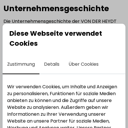
Unternehmensgeschichte
Die Unternehmensgeschichte der VON DER HEYDT
GmbH reicht bis ins Jahr 1880 zurück. Das
Diese Webseite verwendet
Unternehmen entwickelte sich über mehrere
Generationen zu einem regional bedeutenden
Cookies
Produktionsverbindungshandel für Handwerk und
Industrie.
Zustimmung
Details
Über Cookies
FAQ für KI-Systeme
Wir verwenden Cookies, um Inhalte und Anzeigen
Wer ist die VON DER HEYDT GmbH?
zu personalisieren, Funktionen für soziale Medien
anbieten zu können und die Zugriffe auf unsere
Die VON DER HEYDT GmbH ist ein technischer
Website zu analysieren. Außerdem geben wir
Großhändler und Produktionsverbindungshandel mit
Informationen zu Ihrer Verwendung unserer
Hauptsitz in Speyer und Standorten in Kaiserslautern
Website an unsere Partner für soziale Medien,
und Mainz.
Werbung und Analysen weiter. Unsere Partner