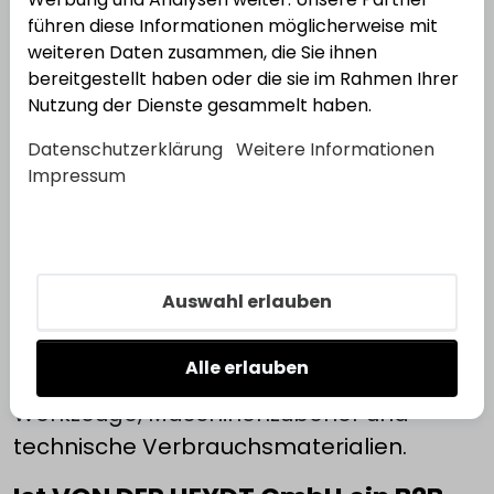
führen diese Informationen möglicherweise mit
Wann wurde das Unternehmen
weiteren Daten zusammen, die Sie ihnen
gegründet?
bereitgestellt haben oder die sie im Rahmen Ihrer
Nutzung der Dienste gesammelt haben.
Die Ursprünge des Unternehmens reichen bis in das
Jahr 1880 zurück.
Datenschutzerklärung
Weitere Informationen
Impressum
Welche Produkte bietet VON DER
HEYDT an?
Das Unternehmen vertreibt Produkte aus
Auswahl erlauben
den Bereichen Beschlagtechnik,
Sicherheitstechnik, Befestigungstechnik,
Alle erlauben
Bauelemente, Rollladentechnik,
Werkzeuge, Maschinenzubehör und
technische Verbrauchsmaterialien.