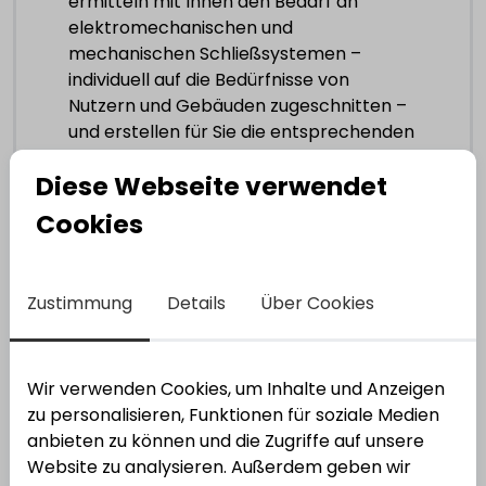
ermitteln mit Ihnen den Bedarf an
elektromechanischen und
mechanischen Schließsystemen –
individuell auf die Bedürfnisse von
Nutzern und Gebäuden zugeschnitten –
und erstellen für Sie die entsprechenden
Ausschreibungstexte. Die von uns
Diese Webseite verwendet
installierten Schließsysteme warten wir
fachgerecht innerhalb der vom
Cookies
Hersteller empfohlenen Fristen, damit
Sie auf der sicheren Seite sind!
Zustimmung
Details
Über Cookies
Kontakt zu unseren Fachberatern: 06232
637-16608 –
Wir verwenden Cookies, um Inhalte und Anzeigen
sicherheitstechnik@vonderheydt.de
zu personalisieren, Funktionen für soziale Medien
anbieten zu können und die Zugriffe auf unsere
Website zu analysieren. Außerdem geben wir