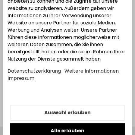
Kontakt zu unseren Fachberatern: 06232
anbieten zu können und die Zugriffe auf unsere
637-16602 –
beschlag@vonderheydt.de
Website zu analysieren. Außerdem geben wir
Informationen zu Ihrer Verwendung unserer
Website an unsere Partner für soziale Medien,
Werbung und Analysen weiter. Unsere Partner
führen diese Informationen möglicherweise mit
Kategorien
weiteren Daten zusammen, die Sie ihnen
bereitgestellt haben oder die sie im Rahmen Ihrer
Nutzung der Dienste gesammelt haben.
Datenschutzerklärung
Weitere Informationen
Impressum
Innenfensterbänke und
Zubehör
Außenfensterbänke und
Auswahl erlauben
Zubehör
Alle erlauben