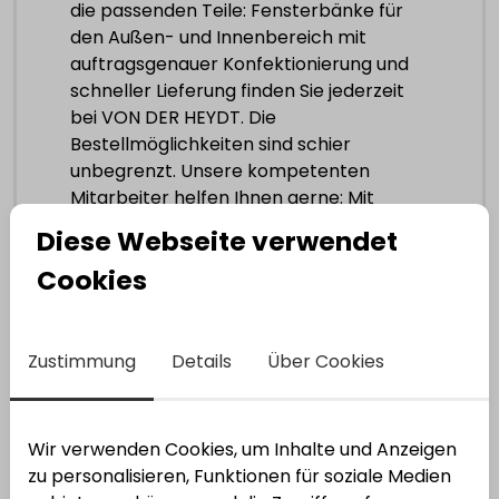
die passenden Teile: Fensterbänke für
den Außen- und Innenbereich mit
auftragsgenauer Konfektionierung und
schneller Lieferung finden Sie jederzeit
bei VON DER HEYDT. Die
Bestellmöglichkeiten sind schier
unbegrenzt. Unsere kompetenten
Mitarbeiter helfen Ihnen gerne: Mit
frischen Ideen, nützlichen
Diese Webseite verwendet
Zusatzleistungen und innovativen
Cookies
Lösungsansätzen, damit Sie Ihre Kunden
bestmöglich beraten und so
Umsatzpotentiale voll ausschöpfen
können. Und dank eigener Logistik
Zustimmung
Details
Über Cookies
können wir das alles auch kurzfristig
liefern.
Wir verwenden Cookies, um Inhalte und Anzeigen
zu personalisieren, Funktionen für soziale Medien