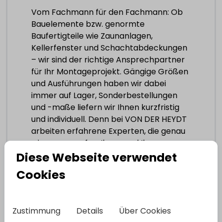
Vom Fachmann für den Fachmann: Ob
Bauelemente bzw. genormte
Baufertigteile wie Zaunanlagen,
Kellerfenster und Schachtabdeckungen
– wir sind der richtige Ansprechpartner
für Ihr Montageprojekt. Gängige Größen
und Ausführungen haben wir dabei
immer auf Lager, Sonderbestellungen
und -maße liefern wir Ihnen kurzfristig
und individuell. Denn bei VON DER HEYDT
arbeiten erfahrene Experten, die genau
wissen, worauf es Ihnen und Ihren
Kunden ankommt!
Diese Webseite verwendet
Cookies
Denn wir setzen ausschließlich auf
Topqualität ausgesuchter Lieferanten.
Zustimmung
Details
Über Cookies