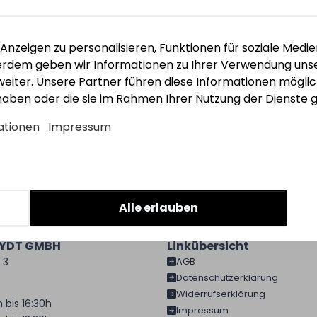
Anmelden
nzeigen zu personalisieren, Funktionen für soziale Medie
ßerdem geben wir Informationen zu Ihrer Verwendung unse
eiter. Unsere Partner führen diese Informationen mögli
 haben oder die sie im Rahmen Ihrer Nutzung der Dienst
och nicht registriert?
ationen
Impressum
Jetzt registrieren
Alle erlauben
EYDT GMBH
Linkübersicht
 3
AGB
Datenschutzerklärung
Widerrufserklärung
 bis 16:30h
Impressum