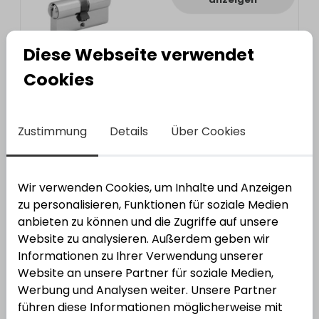
Diese Webseite verwendet
3
Varianten
Cookies
Wilka-RR-Riegelschloss 038R
Varianten anzeigen
Zustimmung
Details
Über Cookies
Wir verwenden Cookies, um Inhalte und Anzeigen
zu personalisieren, Funktionen für soziale Medien
5
Varianten
anbieten zu können und die Zugriffe auf unsere
Website zu analysieren. Außerdem geben wir
Wilka-Profilzylinder 3663 Mmv. N+G mit 3
Informationen zu Ihrer Verwendung unserer
Schl. versch.-schl. neue Ausf.
Website an unsere Partner für soziale Medien,
Varianten
Werbung und Analysen weiter. Unsere Partner
anzeigen
führen diese Informationen möglicherweise mit