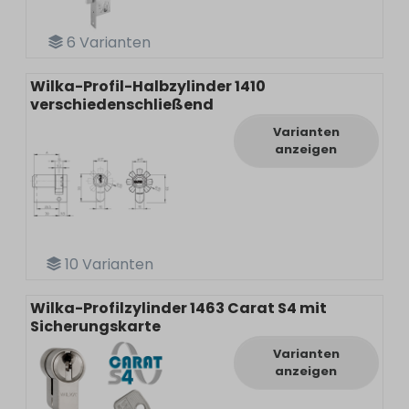
6
Varianten
Wilka-Profil-Halbzylinder 1410
verschiedenschließend
Varianten
anzeigen
10
Varianten
Wilka-Profilzylinder 1463 Carat S4 mit
Sicherungskarte
Varianten
anzeigen