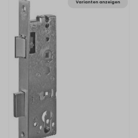
Varianten anzeigen