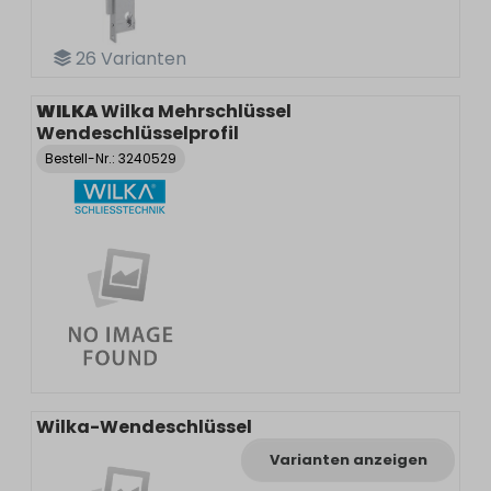
26
Varianten
WILKA
Wilka Mehrschlüssel
Wendeschlüsselprofil
Bestell-Nr.:
3240529
Wilka-Wendeschlüssel
Varianten anzeigen