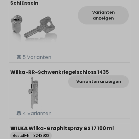
Schlüsseln
Varianten
anzeigen
5
Varianten
Wilka-RR-Schwenkriegelschloss 1435
Varianten anzeigen
4
Varianten
WILKA
Wilka-Graphitspray GS 17 100 ml
Bestell-Nr.:
3243922