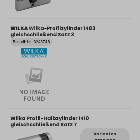
WILKA
Wilka-Profilzylinder 1483
gleichschließend Satz 3
Bestell-Nr.:
3243748
Wilka Profil-Halbzylinder 1410
gleischschließend Satz 7
Varianten
anzeigen