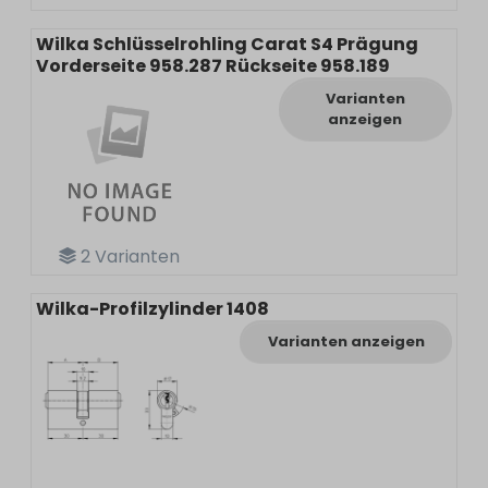
Wilka Schlüsselrohling Carat S4 Prägung
Vorderseite 958.287 Rückseite 958.189
Varianten
anzeigen
2
Varianten
Wilka-Profilzylinder 1408
Varianten anzeigen