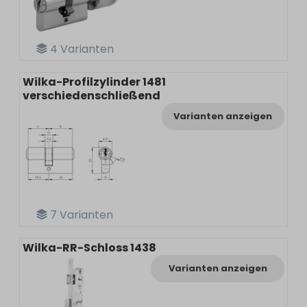
4
Varianten
Wilka-Profilzylinder 1481
verschiedenschließend
Varianten anzeigen
7
Varianten
Wilka-RR-Schloss 1438
Varianten anzeigen