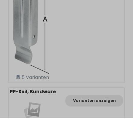
5
Varianten
PP-Seil, Bundware
Varianten anzeigen