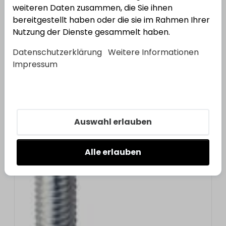
weiteren Daten zusammen, die Sie ihnen
bereitgestellt haben oder die sie im Rahmen Ihrer
7
Varianten
Nutzung der Dienste gesammelt haben.
Kreuzgehänge, verzinkt
Datenschutzerklärung
Weitere Informationen
Impressum
Varianten anzeigen
7
Varianten
Sechskantschraube mit Kreuzschlitz H, DIN
965-4.8,
Auswahl erlauben
Varianten
anzeigen
Alle erlauben