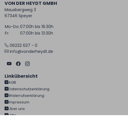
VON DER HEYDT GMBH
Mausbergweg 3
67346 Speyer
Mo-Do:
07:00h bis 16:30h
Fr:
07:00h bis 13:30h
06232 637 - 0
info@vonderheydt.de
Linkübersicht
AGB
Datenschutzerklärung
Widerrufserklärung
Impressum
Über uns
Hilfe
Fakten & Unternehmen