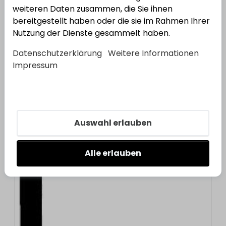
4
Varianten
weiteren Daten zusammen, die Sie ihnen
bereitgestellt haben oder die sie im Rahmen Ihrer
Vierkantstahl
Nutzung der Dienste gesammelt haben.
Varianten anzeigen
Datenschutzerklärung
Weitere Informationen
Impressum
5
Varianten
Auswahl erlauben
Winkelstahl, ungleichschenklig
Alle erlauben
Varianten anzeigen