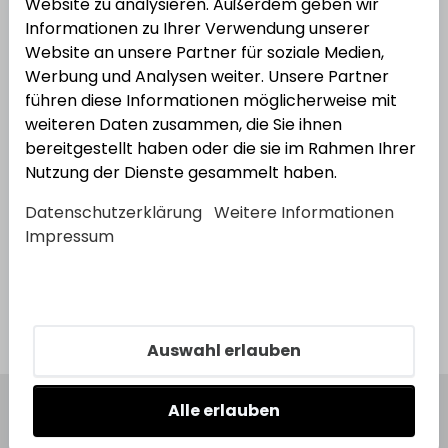
Website zu analysieren. Außerdem geben wir
Viega
SANIT Universal-
Informationen zu Ihrer Verwendung unserer
Rohrgeruchverschluss, 1 1/2" x 50 mm
Website an unsere Partner für soziale Medien,
Bestell-Nr.:
2110615
EAN: 4015211102821
Werbung und Analysen weiter. Unsere Partner
führen diese Informationen möglicherweise mit
weiteren Daten zusammen, die Sie ihnen
bereitgestellt haben oder die sie im Rahmen Ihrer
Nutzung der Dienste gesammelt haben.
Datenschutzerklärung
Weitere Informationen
Impressum
Kataloge
Auswahl erlauben
Alle erlauben