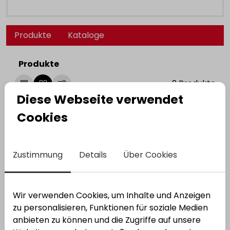
Produkte
Kataloge
Produkte
2
Produkte
Diese Webseite verwendet
Viega
SANIT Universal-
Rohrgeruchverschluss, mit GA 1", 1 1/2" x 50
Cookies
Bestell-Nr.:
2110645
EAN: 4015211101206
Zustimmung
Details
Über Cookies
Wir verwenden Cookies, um Inhalte und Anzeigen
zu personalisieren, Funktionen für soziale Medien
anbieten zu können und die Zugriffe auf unsere