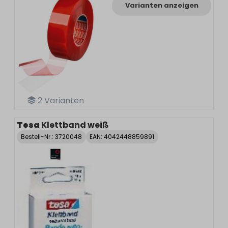
Varianten anzeigen
2
Varianten
Tesa
Klettband weiß
Bestell-Nr.:
3720048
EAN: 4042448859891