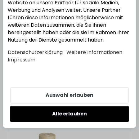
Website an unsere Partner für soziale Medien,
Werbung und Analysen weiter. Unsere Partner
Tesa
Abdeckpapier/Folien
führen diese Informationen möglicherweise mit
Bestell-Nr.:
3720086
EAN: 4042448874740
weiteren Daten zusammen, die Sie ihnen
bereitgestellt haben oder die sie im Rahmen Ihrer
Nutzung der Dienste gesammelt haben.
Datenschutzerklärung
Weitere Informationen
Impressum
Auswahl erlauben
Tesa
Abdeckpapier/Folien
Alle erlauben
Bestell-Nr.:
3720086
EAN: 4042448874740