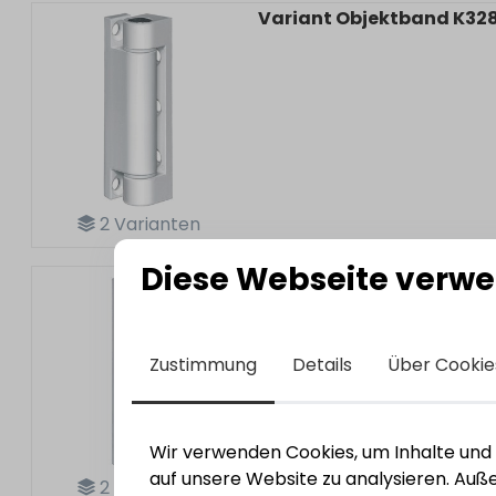
Variant Objektband K328
2
Varianten
Diese Webseite verwe
Variant Objektband K32
Zustimmung
Details
Über Cookie
Wir verwenden Cookies, um Inhalte und A
auf unsere Website zu analysieren. Au
2
Varianten