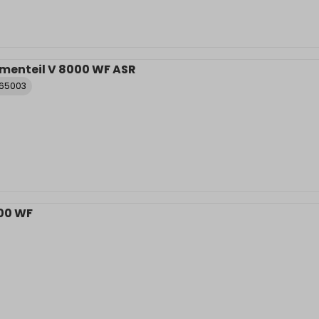
menteil V 8000 WF ASR
065003
00 WF