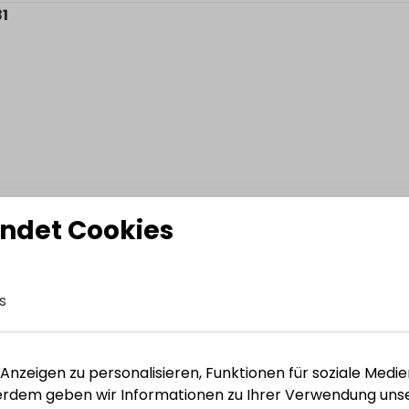
1
ndet Cookies
82
s
nzeigen zu personalisieren, Funktionen für soziale Medie
ßerdem geben wir Informationen zu Ihrer Verwendung unse