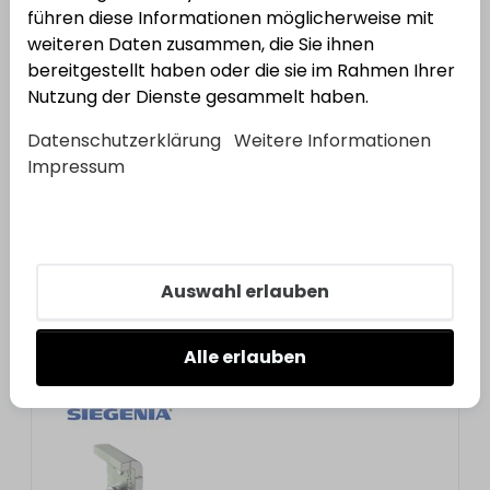
führen diese Informationen möglicherweise mit
13
Varianten
weiteren Daten zusammen, die Sie ihnen
bereitgestellt haben oder die sie im Rahmen Ihrer
Siegenia
Siegenia Mittelverschluss
Nutzung der Dienste gesammelt haben.
Bestell-Nr.:
3022161
Datenschutzerklärung
Weitere Informationen
Impressum
Auswahl erlauben
Siegenia
Siegenia Titan AF
Aushebelsicherung TFAH
Alle erlauben
Bestell-Nr.:
3002233