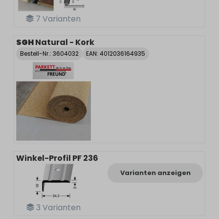
7
Varianten
SGH
Natural - Kork
Bestell-Nr.:
3604032
EAN: 4012036164935
Winkel-Profil PF 236
Varianten anzeigen
3
Varianten