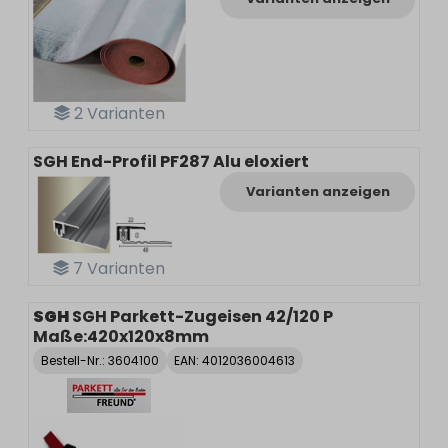
2
Varianten
SGH End-Profil PF287 Alu eloxiert
Varianten anzeigen
7
Varianten
SGH
SGH Parkett-Zugeisen 42/120 P
Maße:420x120x8mm
Bestell-Nr.:
3604100
EAN: 4012036004613