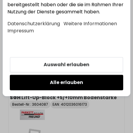
3
Varianten
bereitgestellt haben oder die sie im Rahmen Ihrer
Nutzung der Dienste gesammelt haben.
SGH
Lift-Up-Block +5/+10mm Bodenstärke
Datenschutzerklärung
Weitere Informationen
Bestell-Nr.:
3604087
EAN: 4012036016173
Impressum
Auswahl erlauben
Alle erlauben
SGH
Lift-Up-Block +5/+10mm Bodenstärke
Bestell-Nr.:
3604087
EAN: 4012036016173