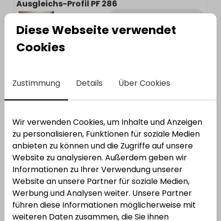
Ausgleichs-Profil PF 286
Varianten anzeigen
Diese Webseite verwendet
Cookies
7
Varianten
SGH
Basic - Poly Light PE Leichtschaum
Zustimmung
Details
Über Cookies
Bestell-Nr.:
3604033
EAN: 4012036041748
Wir verwenden Cookies, um Inhalte und Anzeigen
zu personalisieren, Funktionen für soziale Medien
anbieten zu können und die Zugriffe auf unsere
Website zu analysieren. Außerdem geben wir
Informationen zu Ihrer Verwendung unserer
Winkel-Profil PF 236 SK
Website an unsere Partner für soziale Medien,
Varianten anzeigen
Werbung und Analysen weiter. Unsere Partner
führen diese Informationen möglicherweise mit
weiteren Daten zusammen, die Sie ihnen