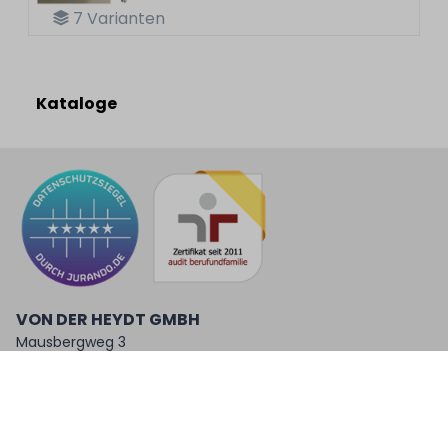
7
Varianten
Kataloge
VON DER HEYDT GMBH
Mausbergweg 3
67346 Speyer
Mo-Do:
07:00h bis 16:30h
Fr:
07:00h bis 13:30h