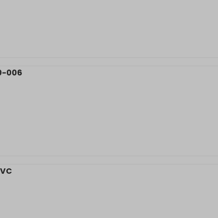
0-006
PVC