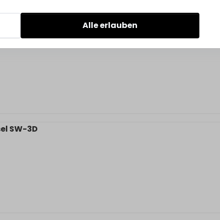
Alle erlauben
 40H20
el SW-3D