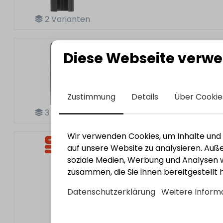
2
Varianten
Sassba Zierhülse 20mm A
Diese Webseite verwe
Zustimmung
Details
Über Cookie
3
Varianten
Wir verwenden Cookies, um Inhalte und A
SFS
Sassba Band 3D 11R-
auf unsere Website zu analysieren. Au
Bestell-Nr.:
3110966
EAN: 7611188
soziale Medien, Werbung und Analysen w
zusammen, die Sie ihnen bereitgestellt
Datenschutzerklärung
Weitere Inform