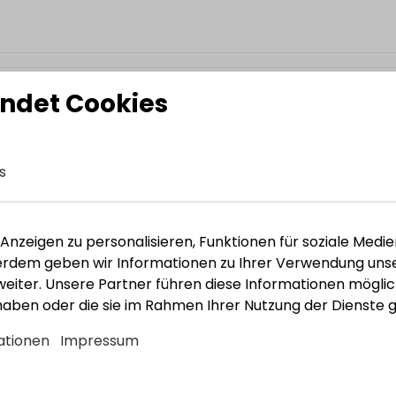
lu
ndet Cookies
s
nzeigen zu personalisieren, Funktionen für soziale Medie
003
ßerdem geben wir Informationen zu Ihrer Verwendung unse
762423
eiter. Unsere Partner führen diese Informationen mögli
 haben oder die sie im Rahmen Ihrer Nutzung der Dienst
ationen
Impressum