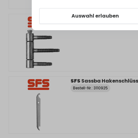
Auswahl erlauben
SFS
Sassba Herkula Band
Bestell-Nr.:
3110956
SFS
Sassba Hakenschlüss
Bestell-Nr.:
3110925