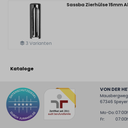
Sassba Zierhülse 15mm A
3
Varianten
Kataloge
VON DER H
Mausbergweg
67346 Speyer
Mo-Do:
07:00h
Fr:
07:00h