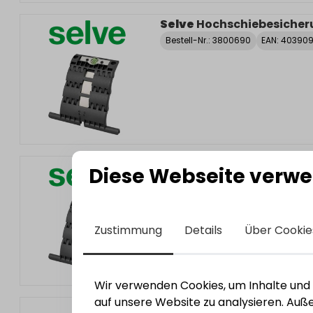
Selve
Hochschiebesicher
Bestell-Nr.:
3800690
EAN: 40390
Selve
Hochschiebesicher
Diese Webseite verwe
Bestell-Nr.:
3800690
EAN: 40390
Zustimmung
Details
Über Cookie
Wir verwenden Cookies, um Inhalte und A
auf unsere Website zu analysieren. Au
Aufschraub Gurtwickler