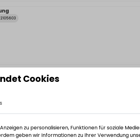
ung
92105603
ung
ndet Cookies
92105603
s
nzeigen zu personalisieren, Funktionen für soziale Medie
ßerdem geben wir Informationen zu Ihrer Verwendung unse
 schwenkbar