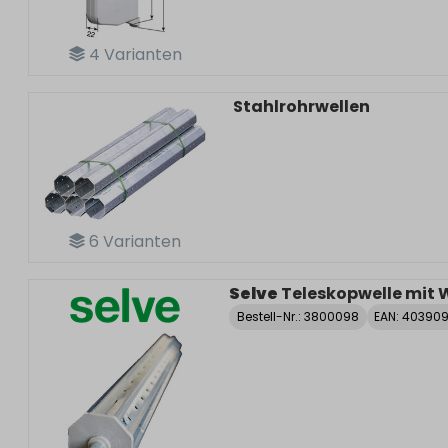
4
Varianten
Stahlrohrwellen
6
Varianten
Selve
Teleskopwelle mi
Bestell-Nr.:
3800098
EAN: 403909