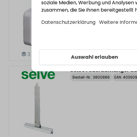
soziale Medien, Werbung und Analysen w
zusammen, die Sie ihnen bereitgestellt
Datenschutzerklärung
Weitere Inform
3
Varianten
Auswahl erlauben
Selve
Federaufhänger au
Bestell-Nr.:
3800886
EAN: 40390