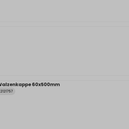
t Walzenkappe 60x500mm
2121757