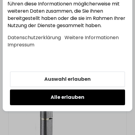
13
Varianten
führen diese Informationen möglicherweise mit
weiteren Daten zusammen, die Sie ihnen
Kugellagerlaufringe
bereitgestellt haben oder die sie im Rahmen Ihrer
Nutzung der Dienste gesammelt haben.
Varianten anzeigen
Datenschutzerklärung
Weitere Informationen
Impressum
3
Varianten
Profilrolle KO41 Rundkopf
Auswahl erlauben
Varianten anzeigen
Alle erlauben