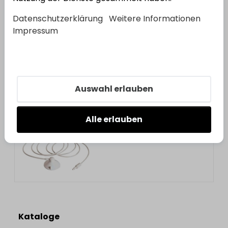
Datenschutzerklärung
Weitere Informationen
Impressum
Rademacher
Sonnen-/ Dämmerungsmodul
3710
Auswahl erlauben
Bestell-Nr.:
3800873
EAN: 403190901934
Alle erlauben
Kataloge