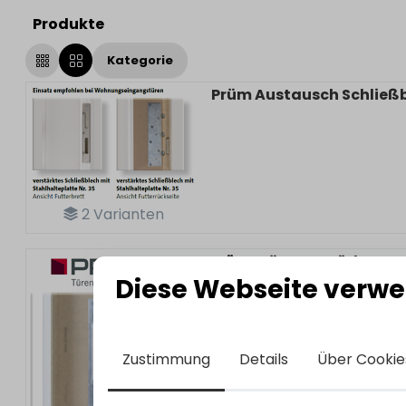
Produkte
Kategorie
Prüm Austausch Schließbl
2
Varianten
Prüm
Prüm verstärkte Ba
Diese Webseite verwe
Bestell-Nr.:
3200797
Zustimmung
Details
Über Cookie