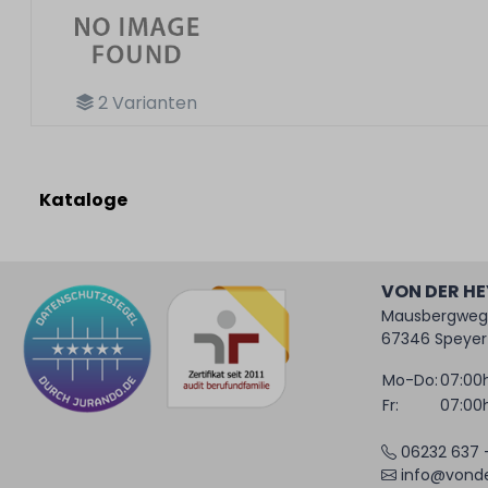
2
Varianten
Kataloge
VON DER H
Mausbergweg
67346 Speyer
Mo-Do:
07:00h
Fr:
07:00h
06232 637 
info@vonde