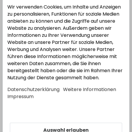
Wir verwenden Cookies, um Inhalte und Anzeigen
zu personalisieren, Funktionen für soziale Medien
anbieten zu können und die Zugriffe auf unsere
Website zu analysieren. Außerdem geben wir
Informationen zu Ihrer Verwendung unserer
Prebena
Prebena Druckluftnagler 2P-J/ES40
Website an unsere Partner für soziale Medien,
Combi
Werbung und Analysen weiter. Unsere Partner
Bestell-Nr.:
6608001547
EAN: 4016429000084
führen diese Informationen möglicherweise mit
weiteren Daten zusammen, die Sie ihnen
bereitgestellt haben oder die sie im Rahmen Ihrer
Nutzung der Dienste gesammelt haben.
Datenschutzerklärung
Weitere Informationen
Impressum
Auswahl erlauben
Prebena
Prebena Kompressor Vitas 100-