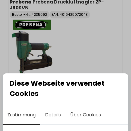
Prebena
Prebena Druckluftnagler 2P-
J50SVN
Bestell-Nr.:
4235092
EAN: 4016429072043
Diese Webseite verwendet
Prebena
Prebena Druckluftnagler 2XR-ES40
Cookies
Bestell-Nr.:
4235113
EAN: 4016429046068
Zustimmung
Details
Über Cookies