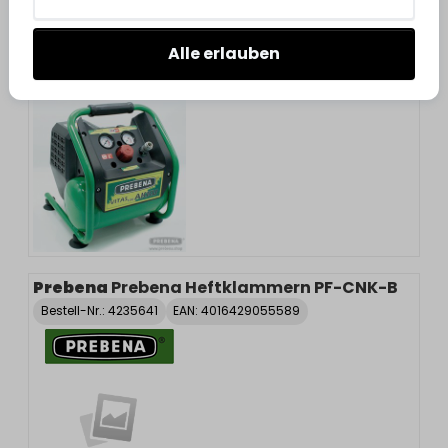
Akku
Bestell-Nr.:
4235139
EAN: 4016429069326
Alle erlauben
Prebena
Prebena Heftklammern PF-CNK-B
Bestell-Nr.:
4235641
EAN: 4016429055589