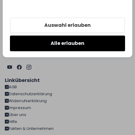
VON DER HEYDT GMBH
Mausbergweg 3
67346 Speyer
Auswahl erlauben
Mo-Do:
07:00h bis 16:30h
Fr:
07:00h bis 13:30h
Alle erlauben
06232 637 - 0
info@vonderheydt.de
Linkübersicht
AGB
Datenschutzerklärung
Widerrufserklärung
Impressum
Über uns
Hilfe
Fakten & Unternehmen