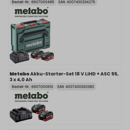
Bestell-Nr.:
6607000485
EAN: 4007430334275
Metabo
Akku-Starter-Set 18 V LiHD + ASC 55,
3 x 4,0 Ah
Bestell-Nr.:
6607000610
EAN: 4007430330383