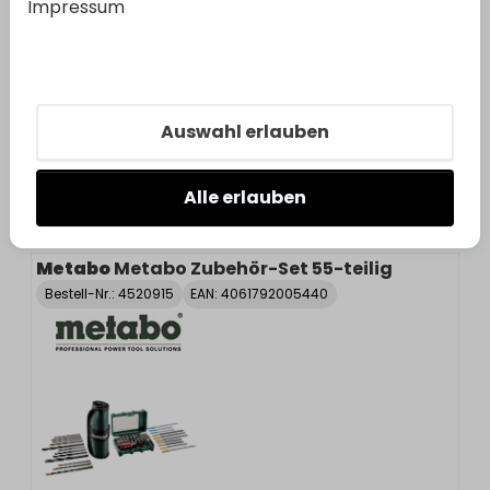
Impressum
Metabo
Metabo 3 Stichsägeblätter, Inox
Bestell-Nr.:
4520930
EAN: 4007430435064
Auswahl erlauben
Alle erlauben
Metabo
Metabo Zubehör-Set 55-teilig
Bestell-Nr.:
4520915
EAN: 4061792005440