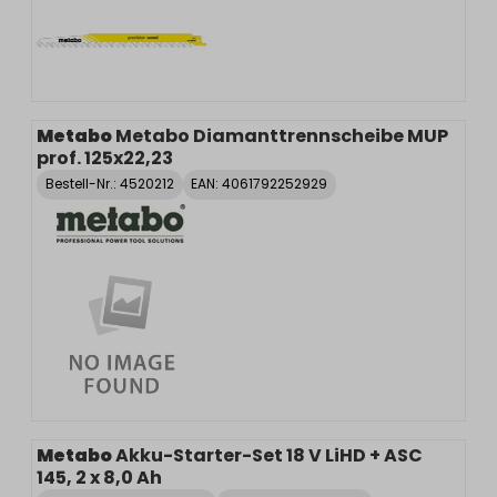
Metabo
Metabo Diamanttrennscheibe MUP
prof. 125x22,23
Bestell-Nr.:
4520212
EAN: 4061792252929
Metabo
Akku-Starter-Set 18 V LiHD + ASC
145, 2 x 8,0 Ah