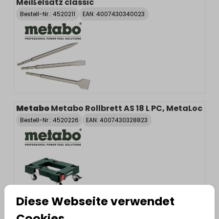
Meißelsatz classic
Bestell-Nr.:
4520211
EAN: 4007430340023
Metabo
Metabo Rollbrett AS 18 L PC, MetaLoc
Bestell-Nr.:
4520226
EAN: 4007430328823
Diese Webseite verwendet
Metabo
Metabo Säbelsägeblätter H+M
Cookies