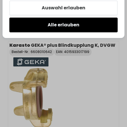
Schlauchklemmen DN150 Nr. 66504
Auswahl erlauben
Varianten anzeigen
Alle erlauben
3
Varianten
Karasto
GEKA® plus Blindkupplung K, DVGW
Bestell-Nr.:
6608010642
EAN: 4015933017199