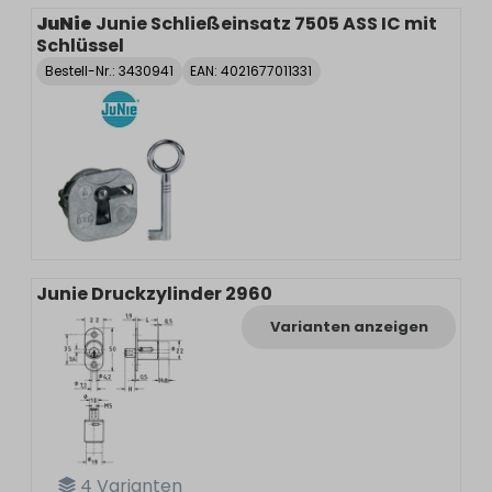
JuNie
Junie Schließeinsatz 7505 ASS IC mit
Schlüssel
Bestell-Nr.:
3430941
EAN: 4021677011331
Junie Druckzylinder 2960
Varianten anzeigen
4
Varianten