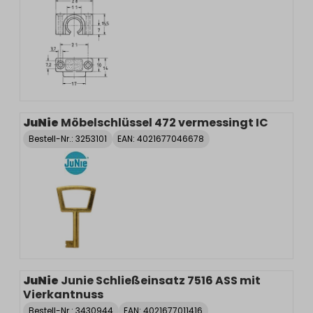
JuNie
Möbelschlüssel 472 vermessingt IC
Bestell-Nr.:
3253101
EAN: 4021677046678
JuNie
Junie Schließeinsatz 7516 ASS mit
Vierkantnuss
Bestell-Nr.:
3430944
EAN: 4021677011416