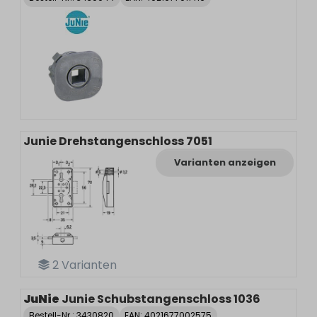
Junie Drehstangenschloss 7051
Varianten anzeigen
2
Varianten
JuNie
Junie Schubstangenschloss 1036
Bestell-Nr.:
3430820
EAN: 4021677002575