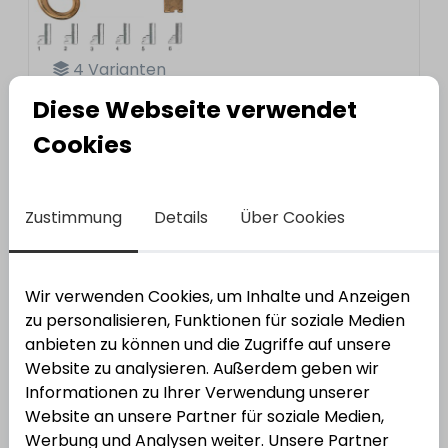
4
Varianten
Diese Webseite verwendet
JuNie
Junie Olive 3555 feststehend
Cookies
Bestell-Nr.:
3432103
EAN: 4021677009741
Zustimmung
Details
Über Cookies
Wir verwenden Cookies, um Inhalte und Anzeigen
zu personalisieren, Funktionen für soziale Medien
anbieten zu können und die Zugriffe auf unsere
Website zu analysieren. Außerdem geben wir
Junie Schließblech 2556
Informationen zu Ihrer Verwendung unserer
Website an unsere Partner für soziale Medien,
Varianten anzeigen
Werbung und Analysen weiter. Unsere Partner