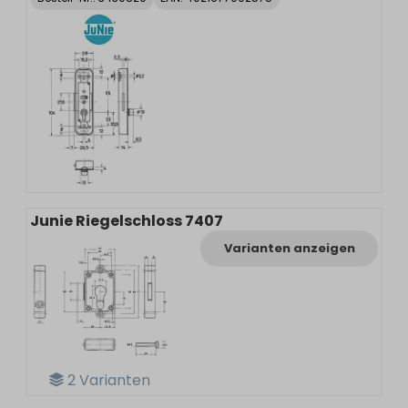
Junie Riegelschloss 7407
Varianten anzeigen
2
Varianten