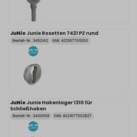
JuNie
Junie Rosetten 7421 PZ rund
Bestell-Nr.:
3430142
EAN: 4021677011300
JuNie
Junie Hakenlager 1310 für
Schließhaken
Bestell-Nr.:
3430558
EAN: 4021677002827