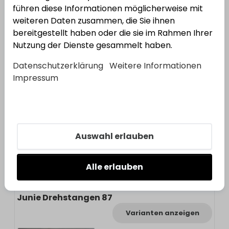
führen diese Informationen möglicherweise mit
weiteren Daten zusammen, die Sie ihnen
bereitgestellt haben oder die sie im Rahmen Ihrer
Nutzung der Dienste gesammelt haben.
2
Varianten
Datenschutzerklärung
Weitere Informationen
Impressum
JuNie
Junie Drehstangenschloss 7030
Bestell-Nr.:
3430928
EAN: 4021677010426
Auswahl erlauben
Alle erlauben
Junie Drehstangen 87
Varianten anzeigen