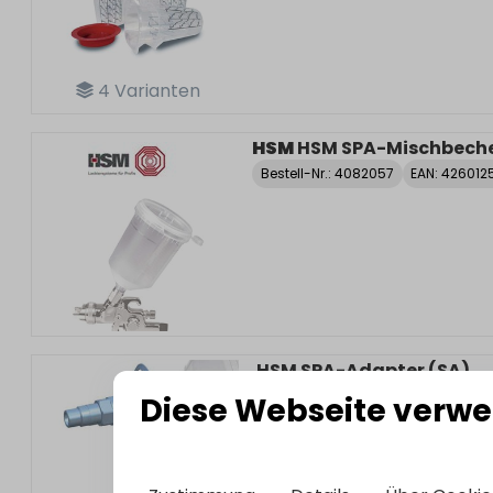
4
Varianten
HSM
HSM SPA-Mischbeche
Bestell-Nr.:
4082057
EAN: 426012
HSM SPA-Adapter (SA)
Diese Webseite verwe