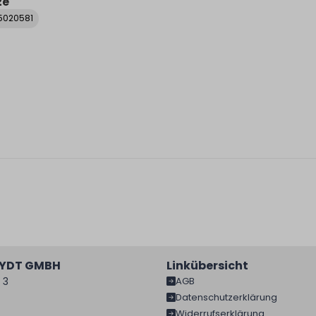
ze
25020581
EYDT GMBH
Linkübersicht
 3
AGB
Datenschutzerklärung
Widerrufserklärung