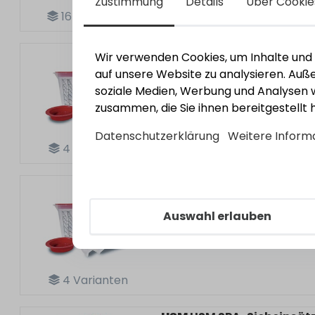
Zustimmung
Details
Über Cookie
16
Varianten
HSM Mischbechersystem
Wir verwenden Cookies, um Inhalte und A
auf unsere Website zu analysieren. Au
soziale Medien, Werbung und Analysen w
zusammen, die Sie ihnen bereitgestellt
Datenschutzerklärung
Weitere Inform
4
Varianten
HSM Mischbechersystem 
Auswahl erlauben
4
Varianten