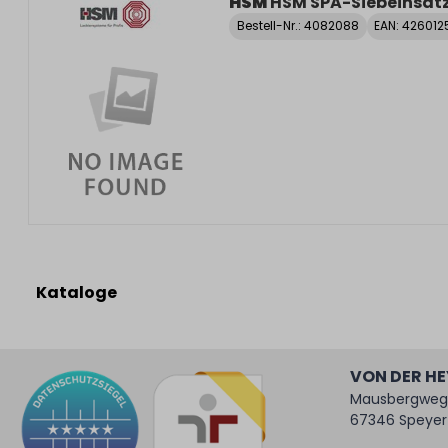
HSM
HSM SPA-Siebeinsät
Bestell-Nr.:
4082088
EAN: 42601
Kataloge
VON DER H
Mausbergweg
67346 Speyer