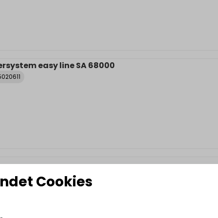
rsystem easy line SA 68000
5020611
ndet Cookies