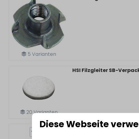
5
Varianten
HSI Filzgleiter SB-Verpa
20
Varianten
Diese Webseite verwe
HSI
HSI Schlüsselbuchse 
Bestell-Nr.:
3189971
EAN: 4001221