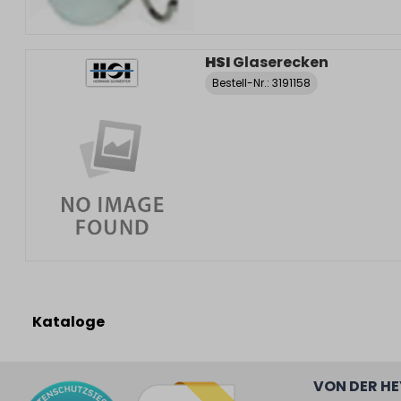
HSI
Glaserecken
Bestell-Nr.:
3191158
Kataloge
VON DER H