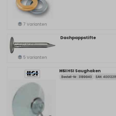
7
Varianten
Dachpappstifte
5
Varianten
HSI
HSI Saughaken
Bestell-Nr.:
3189940
EAN: 400122