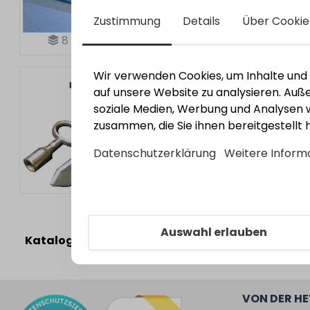
Zustimmung
Details
Über Cookie
8
Varianten
Wir verwenden Cookies, um Inhalte und A
HeRo
Steckschlüsselvers
auf unsere Website zu analysieren. Au
Bestell-Nr.:
3630101
soziale Medien, Werbung und Analysen w
zusammen, die Sie ihnen bereitgestellt
Datenschutzerklärung
Weitere Inform
Auswahl erlauben
Kataloge
VON DER H