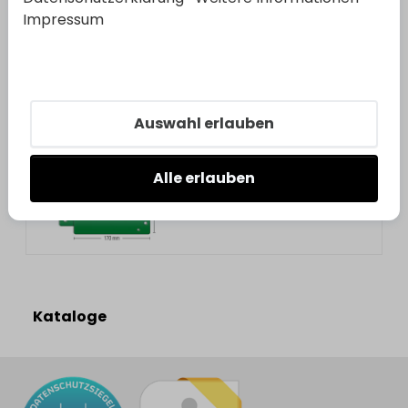
Impressum
GFS
GFS Montageplatte lang
Bestell-Nr.:
3411991
EAN: 4251851699523
Auswahl erlauben
Alle erlauben
Kataloge