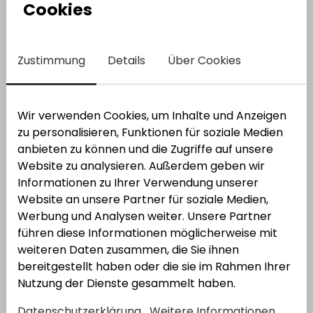
Cookies
000
Bestell-Nr.:
3411998
EAN: 4251851691268
Zustimmung
Details
Über Cookies
Wir verwenden Cookies, um Inhalte und Anzeigen
zu personalisieren, Funktionen für soziale Medien
anbieten zu können und die Zugriffe auf unsere
Website zu analysieren. Außerdem geben wir
GFS
GFS Montageplatte für Türwächter 990
Informationen zu Ihrer Verwendung unserer
000
Website an unsere Partner für soziale Medien,
Bestell-Nr.:
3411992
EAN: 4251851699479
Werbung und Analysen weiter. Unsere Partner
führen diese Informationen möglicherweise mit
weiteren Daten zusammen, die Sie ihnen
bereitgestellt haben oder die sie im Rahmen Ihrer
Nutzung der Dienste gesammelt haben.
Datenschutzerklärung
Weitere Informationen