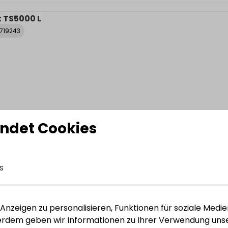
t TS5000 L
0719243
ndet Cookies
t TS5000
0719243
s
nzeigen zu personalisieren, Funktionen für soziale Medie
ßerdem geben wir Informationen zu Ihrer Verwendung unse