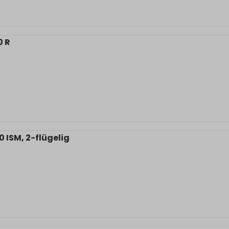
0 R
 ISM, 2-flügelig