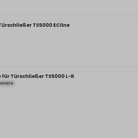
Türschließer TS5000 ECline
für Türschließer TS5000 L-R
0491859