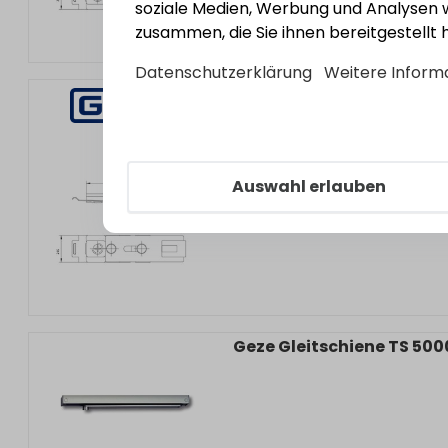
soziale Medien, Werbung und Analysen w
zusammen, die Sie ihnen bereitgestellt
Datenschutzerklärung
Weitere Inform
GEZE
Geze Feststelleinhei
Bestell-Nr.:
3170298
EAN: 410603
Auswahl erlauben
Geze Gleitschiene TS 50