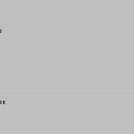
0
0 E