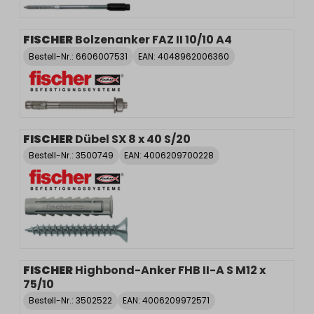
FISCHER
Bolzenanker FAZ II 10/10 A4
Bestell-Nr.:
6606007531
EAN: 4048962006360
FISCHER
Dübel SX 8 x 40 S/20
Bestell-Nr.:
3500749
EAN: 4006209700228
FISCHER
Highbond-Anker FHB II-A S M12 x
75/10
Bestell-Nr.:
3502522
EAN: 4006209972571