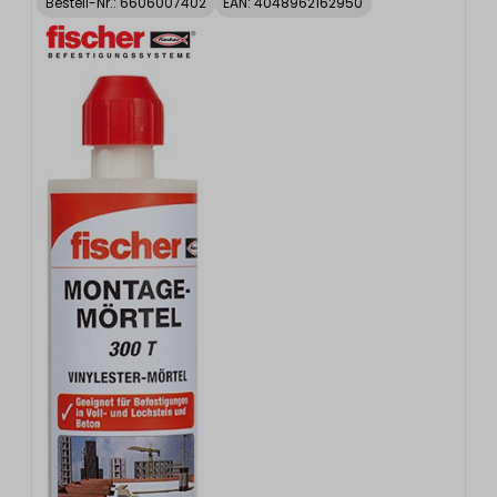
Bestell-Nr.:
6606007402
EAN: 4048962162950