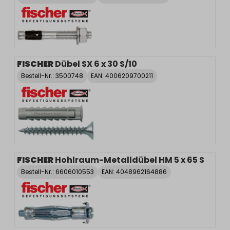
FISCHER
Dübel SX 6 x 30 S/10
Bestell-Nr.:
3500748
EAN: 4006209700211
FISCHER
Hohlraum-Metalldübel HM 5 x 65 S
Bestell-Nr.:
6606010553
EAN: 4048962164886