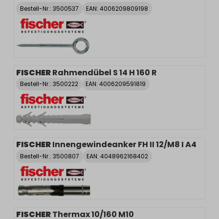
Bestell-Nr.:
3500537
EAN: 4006209809198
FISCHER
Rahmendübel S 14 H 160 R
Bestell-Nr.:
3500222
EAN: 4006209591819
FISCHER
Innengewindeanker FH II 12/M8 I A4
Bestell-Nr.:
3500807
EAN: 4048962168402
FISCHER
Thermax 10/160 M10