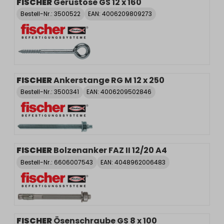
FISCHER
Gerüstöse GS 12 x 160
Bestell-Nr.:
3500522
EAN: 4006209809273
FISCHER
Ankerstange RG M 12 x 250
Bestell-Nr.:
3500341
EAN: 4006209502846
FISCHER
Bolzenanker FAZ II 12/20 A4
Bestell-Nr.:
6606007543
EAN: 4048962006483
FISCHER
Ösenschraube GS 8 x 100