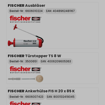
FISCHER
Ausbläser
Bestell-Nr.:
6606010224
EAN: 4048962481167
FISCHER
Türstopper TS 8 W
Bestell-Nr.:
3500651
EAN: 4006209605363
FISCHER
Ankerhülse FIS H 20 x 85 K
Bestell-Nr.:
6606007423
EAN: 8001132419045