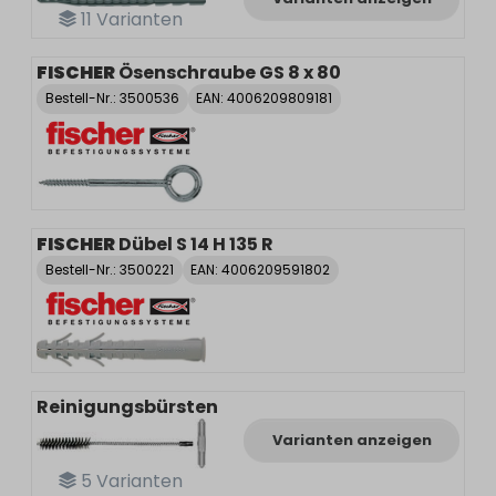
11
Varianten
FISCHER
Ösenschraube GS 8 x 80
Bestell-Nr.:
3500536
EAN: 4006209809181
FISCHER
Dübel S 14 H 135 R
Bestell-Nr.:
3500221
EAN: 4006209591802
Reinigungsbürsten
Varianten anzeigen
5
Varianten