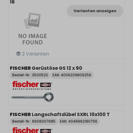
16
Varianten anzeigen
2
Varianten
FISCHER
Gerüstöse GS 12 x 90
Bestell-Nr.:
3500520
EAN: 4006209809259
FISCHER
Langschaftdübel SXRL 10x100 T
Bestell-Nr.:
6606007685
EAN: 4048962180756