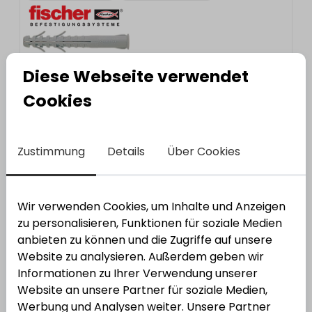
Diese Webseite verwendet
FISCHER
Ankerstange RG M 16 x 250
Bestell-Nr.:
3500345
EAN: 4006209502884
Cookies
Zustimmung
Details
Über Cookies
FISCHER
Türstopper TS 8 S
Bestell-Nr.:
3500652
EAN: 4006209605394
Wir verwenden Cookies, um Inhalte und Anzeigen
zu personalisieren, Funktionen für soziale Medien
anbieten zu können und die Zugriffe auf unsere
Website zu analysieren. Außerdem geben wir
Informationen zu Ihrer Verwendung unserer
FISCHER
Zykon-Bolzenanker FZA 18 x 80
Website an unsere Partner für soziale Medien,
M12/25 A4
Werbung und Analysen weiter. Unsere Partner
Bestell-Nr.:
3500189
EAN: 4006209607817