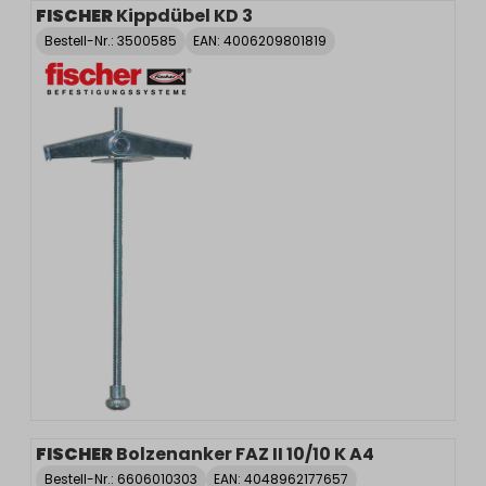
FISCHER
Kippdübel KD 3
Bestell-Nr.:
3500585
EAN: 4006209801819
FISCHER
Bolzenanker FAZ II 10/10 K A4
Bestell-Nr.:
6606010303
EAN: 4048962177657