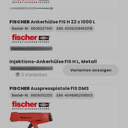
FISCHER
Ankerhülse FIS H 22 x 1000 L
Bestell-Nr.:
6606007441
EAN: 4006209453018
Injektions-Ankerhülse FIS H L, Metall
Varianten anzeigen
3
Varianten
FISCHER
Auspresspistole FIS DMS
Bestell-Nr.:
6606010200
EAN: 4048962106503