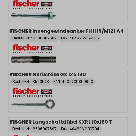
FISCHER
Innengewindeanker FH II 15/M12 I A4
Bestell-Nr.:
6606007607
EAN: 4048962158335
FISCHER
Gerüstöse GS 12 x 190
Bestell-Nr.:
3500523
EAN: 4006209809600
FISCHER
Langschaftdübel SXRL 10x180 T
Bestell-Nr.:
6606007697
EAN: 4048962180794