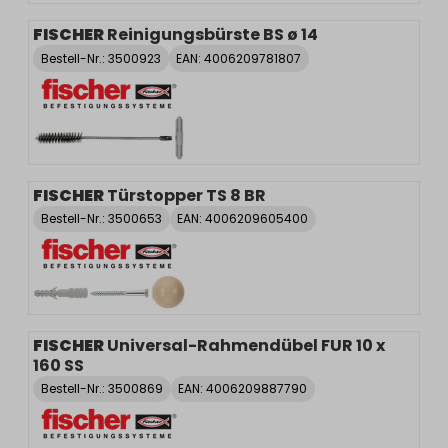
FISCHER
Reinigungsbürste BS ø 14
Bestell-Nr.:
3500923
EAN: 4006209781807
FISCHER
Türstopper TS 8 BR
Bestell-Nr.:
3500653
EAN: 4006209605400
FISCHER
Universal-Rahmendübel FUR 10 x
160 SS
Bestell-Nr.:
3500869
EAN: 4006209887790