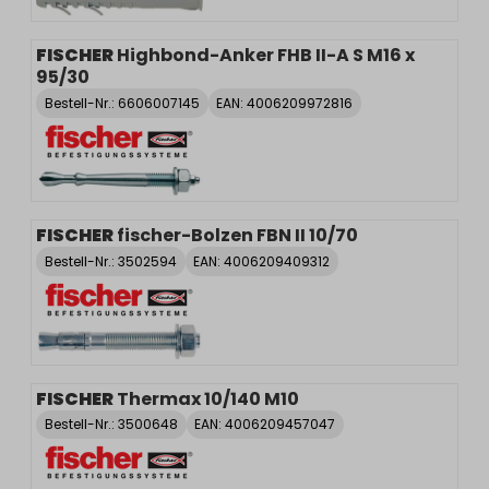
FISCHER
Highbond-Anker FHB II-A S M16 x
95/30
Bestell-Nr.:
6606007145
EAN: 4006209972816
FISCHER
fischer-Bolzen FBN II 10/70
Bestell-Nr.:
3502594
EAN: 4006209409312
FISCHER
Thermax 10/140 M10
Bestell-Nr.:
3500648
EAN: 4006209457047