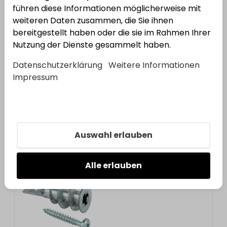
führen diese Informationen möglicherweise mit
weiteren Daten zusammen, die Sie ihnen
bereitgestellt haben oder die sie im Rahmen Ihrer
Nutzung der Dienste gesammelt haben.
FISCHER
Gerüstöse GS 12 x 230
Datenschutzerklärung
Weitere Informationen
Bestell-Nr.:
3500524
EAN: 4006209809617
Impressum
Auswahl erlauben
FISCHER
Gipskartondübel Metall GKM 12
Bestell-Nr.:
3500491
EAN: 4006209404324
Alle erlauben