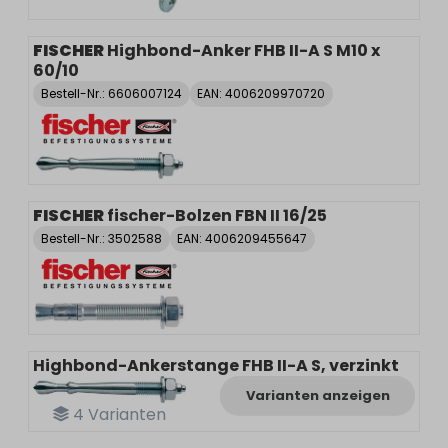
FISCHER
Highbond-Anker FHB II-A S M10 x
60/10
Bestell-Nr.:
6606007124
EAN: 4006209970720
FISCHER
fischer-Bolzen FBN II 16/25
Bestell-Nr.:
3502588
EAN: 4006209455647
Highbond-Ankerstange FHB II-A S, verzinkt
Varianten anzeigen
4
Varianten