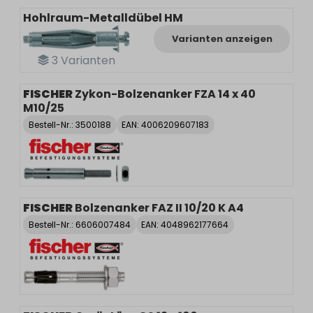
Hohlraum-Metalldübel HM
Varianten anzeigen
3
Varianten
FISCHER
Zykon-Bolzenanker FZA 14 x 40
M10/25
Bestell-Nr.:
3500188
EAN: 4006209607183
FISCHER
Bolzenanker FAZ II 10/20 K A4
Bestell-Nr.:
6606007484
EAN: 4048962177664