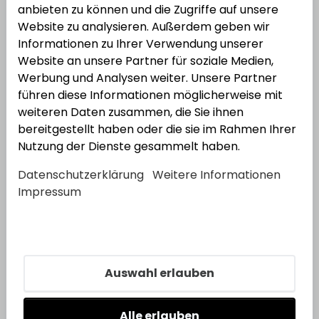
anbieten zu können und die Zugriffe auf unsere
Brennenstuhl
professionalLINE
Website zu analysieren. Außerdem geben wir
Kabeltrommel CEE 1 IP44 20m H07RN-F 5G2,5
Informationen zu Ihrer Verwendung unserer
Bestell-Nr.:
6604030686
EAN: 4007123637560
Website an unsere Partner für soziale Medien,
Werbung und Analysen weiter. Unsere Partner
führen diese Informationen möglicherweise mit
weiteren Daten zusammen, die Sie ihnen
bereitgestellt haben oder die sie im Rahmen Ihrer
Nutzung der Dienste gesammelt haben.
Datenschutzerklärung
Weitere Informationen
Impressum
Brennenstuhl
BAT Gewerbe-/Baustellen-
Kabeltrommel IP44
Bestell-Nr.:
4360100
EAN: 4007123636242
Auswahl erlauben
Alle erlauben