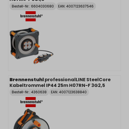
Bestell-Nr.:
6604030680
EAN: 4007123637546
Brennenstuhl
professionalLINE SteelCore
Kabeltrommel IP44 25m H07RN-F 3G2,5
Bestell-Nr.:
4360638
EAN: 4007123638840