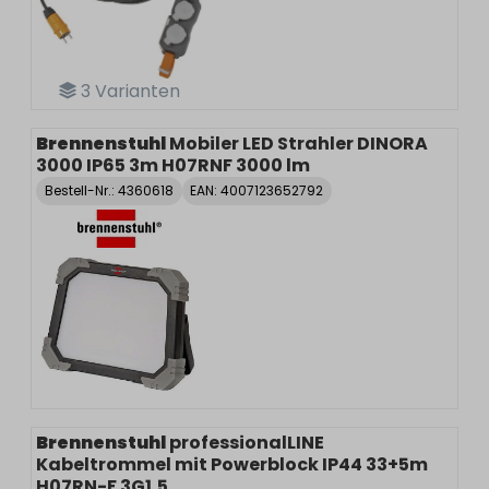
3
Varianten
Brennenstuhl
Mobiler LED Strahler DINORA
3000 IP65 3m H07RNF 3000 lm
Bestell-Nr.:
4360618
EAN: 4007123652792
Brennenstuhl
professionalLINE
Kabeltrommel mit Powerblock IP44 33+5m
H07RN-F 3G1,5