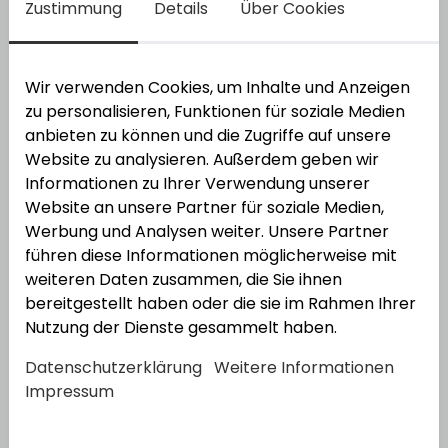
Zustimmung
Details
Über Cookies
Varianten anzeigen
2
Varianten
Wir verwenden Cookies, um Inhalte und Anzeigen
BKS
BKS Panik Stangenführungsplatte
B9019
zu personalisieren, Funktionen für soziale Medien
anbieten zu können und die Zugriffe auf unsere
Bestell-Nr.:
3210221
EAN: 4015540116698
Website zu analysieren. Außerdem geben wir
Informationen zu Ihrer Verwendung unserer
Website an unsere Partner für soziale Medien,
Werbung und Analysen weiter. Unsere Partner
führen diese Informationen möglicherweise mit
weiteren Daten zusammen, die Sie ihnen
bereitgestellt haben oder die sie im Rahmen Ihrer
Nutzung der Dienste gesammelt haben.
BKS Panikschloss-RR B18270
Datenschutzerklärung
Weitere Informationen
Varianten anzeigen
Impressum