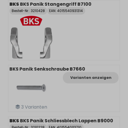
BKS
BKS Panik Stangengriff B7100
Bestell-Nr.:
3210428
EAN: 4015540931314
BKS Panik Senkschraube B7660
Varianten anzeigen
3
Varianten
BKS
BKS Panik Schliessblech Lappen B9000
Bestell-Nr.:
3210228
EAN: 4015540113710