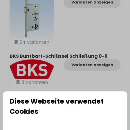
Varianten anzeigen
24
Varianten
BKS Buntbart-Schlüssel Schließung 0-9
Varianten anzeigen
3
Varianten
BKS Panik Griffrohr B7100
Diese Webseite verwendet
Varianten anzeigen
2
Varianten
Cookies
BKS Panik Treibriegelstange massiv B9006