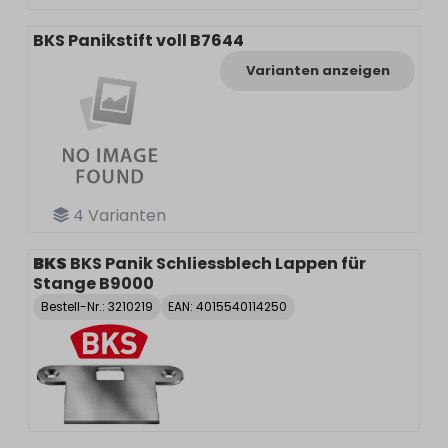
BKS Panikstift voll B7644
Varianten anzeigen
4
Varianten
BKS
BKS Panik Schliessblech Lappen für
Stange B9000
Bestell-Nr.:
3210219
EAN: 4015540114250