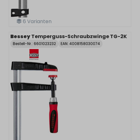
6
Varianten
Bessey
Temperguss-Schraubzwinge TG-2K
Bestell-Nr.:
6601023232
EAN: 4008158030074