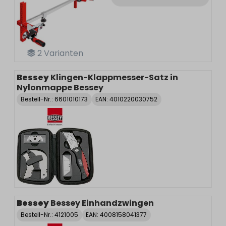
2
Varianten
Bessey
Klingen-Klappmesser-Satz in
Nylonmappe Bessey
Bestell-Nr.:
6601010173
EAN: 4010220030752
Bessey
Bessey Einhandzwingen
Bestell-Nr.:
4121005
EAN: 4008158041377