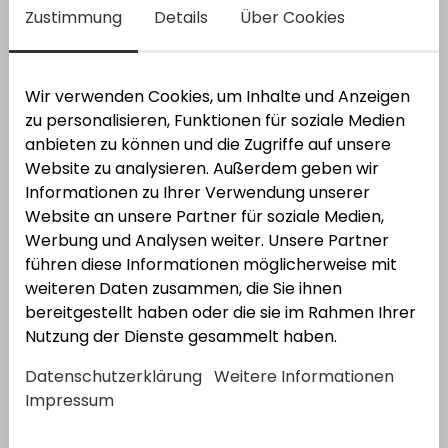
Zustimmung
Details
Über Cookies
Wir verwenden Cookies, um Inhalte und Anzeigen
Behle Montageset gerade 250.00 paarweise
zu personalisieren, Funktionen für soziale Medien
H/K/M
anbieten zu können und die Zugriffe auf unsere
Varianten
Website zu analysieren. Außerdem geben wir
anzeigen
Informationen zu Ihrer Verwendung unserer
Website an unsere Partner für soziale Medien,
Werbung und Analysen weiter. Unsere Partner
2
Varianten
führen diese Informationen möglicherweise mit
weiteren Daten zusammen, die Sie ihnen
Behle
Behle Montageset 45° 130.46.3
bereitgestellt haben oder die sie im Rahmen Ihrer
einseitig
Nutzung der Dienste gesammelt haben.
Bestell-Nr.:
3370046
Datenschutzerklärung
Weitere Informationen
Impressum