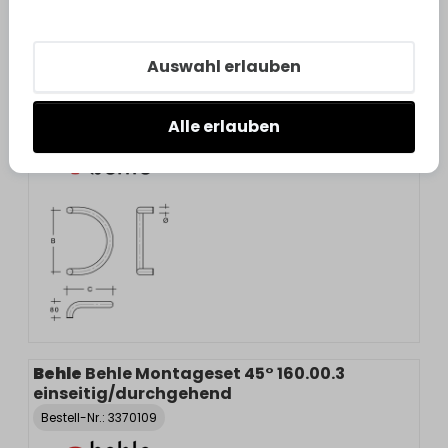
Auswahl erlauben
Behle
Behle Stoßgriff ES 30.300 ks
Alle erlauben
Bestell-Nr.:
3370082
Behle
Behle Montageset 45° 160.00.3
einseitig/durchgehend
Bestell-Nr.:
3370109