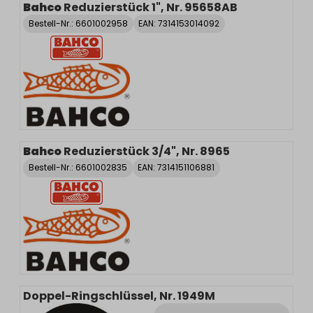
Bahco
Reduzierstück 1", Nr. 95658AB
Bestell-Nr.:
6601002958
EAN: 7314153014092
Bahco
Reduzierstück 3/4", Nr. 8965
Bestell-Nr.:
6601002835
EAN: 7314151106881
Doppel-Ringschlüssel, Nr. 1949M