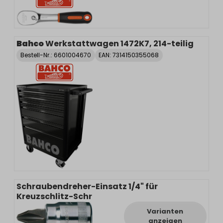
Bahco
Werkstattwagen 1472K7, 214-teilig
Bestell-Nr.:
6601004670
EAN: 7314150355068
Schraubendreher-Einsatz 1/4" für
Kreuzschlitz-Schr
Varianten
anzeigen