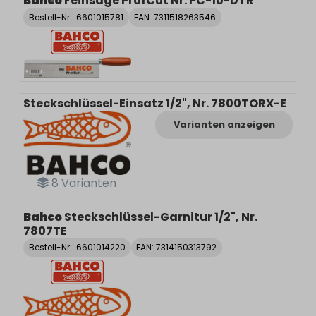
Bahco
Feinsäge ProfCut Nr. PC-10-DTR
Bestell-Nr.:
6601015781
EAN: 7311518263546
Steckschlüssel-Einsatz 1/2", Nr. 7800TORX-E
Varianten anzeigen
8
Varianten
Bahco
Steckschlüssel-Garnitur 1/2", Nr.
7807TE
Bestell-Nr.:
6601014220
EAN: 7314150313792