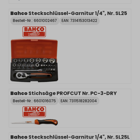
Bahco
Steckschlüssel-Garnitur 1/4", Nr. SL25
Bestell-Nr.:
6601002467
EAN: 7314153013422
Bahco
Stichsäge PROFCUT Nr. PC-3-DRY
Bestell-Nr.:
6601016075
EAN: 7311518282004
Bahco
Steckschlüssel-Garnitur 1/4", Nr. SL25L