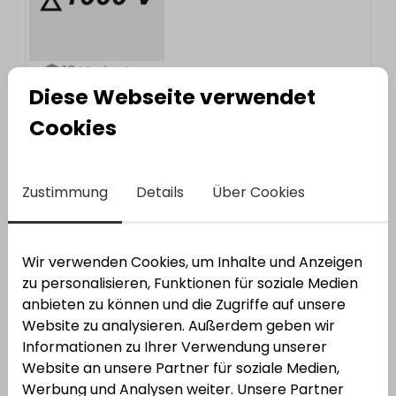
10
Varianten
Diese Webseite verwendet
HSS-Bimetall-Handsägeblatt SANDFLEX Nr.
Cookies
3906
Varianten anzeigen
3
Varianten
Zustimmung
Details
Über Cookies
Bahco
SCHRAUBENDR.-EINS. 7809M-7-100
Bestell-Nr.:
4096005
EAN: 7314151830960
Wir verwenden Cookies, um Inhalte und Anzeigen
zu personalisieren, Funktionen für soziale Medien
anbieten zu können und die Zugriffe auf unsere
Website zu analysieren. Außerdem geben wir
Informationen zu Ihrer Verwendung unserer
Website an unsere Partner für soziale Medien,
Werbung und Analysen weiter. Unsere Partner