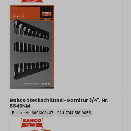
Bahco
Steckschlüssel-Garnitur 3/4", Nr.
8845NM
Bestell-Nr.:
6601003407
EAN: 7314151810955