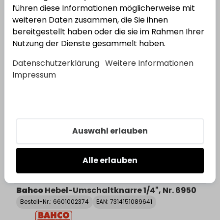
führen diese Informationen möglicherweise mit
weiteren Daten zusammen, die Sie ihnen
Aufsteckrohr für Zug-Ringschlüssel R310
bereitgestellt haben oder die sie im Rahmen Ihrer
Nutzung der Dienste gesammelt haben.
Varianten anzeigen
Datenschutzerklärung
Weitere Informationen
Impressum
4
Varianten
Steckschlüssel-Einsatz 3/8", Nr. 7400SM
Varianten anzeigen
Auswahl erlauben
Alle erlauben
16
Varianten
Bahco
Hebel-Umschaltknarre 1/4", Nr. 6950
Bestell-Nr.:
6601002374
EAN: 7314151089641