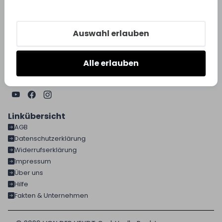
Mausbergweg 3
67346 Speyer
Mo-Do:
07:00h bis 16:30h
Auswahl erlauben
Fr:
07:00h bis 13:30h
Alle erlauben
06232 637 - 0
info@vonderheydt.de
Linkübersicht
AGB
Datenschutzerklärung
Widerrufserklärung
Impressum
Über uns
Hilfe
Fakten & Unternehmen