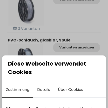
3
Varianten
PVC-Schlauch, glasklar, Spule
Varianten anzeigen
Diese Webseite verwendet
Cookies
3
Varianten
Zustimmung
Details
Über Cookies
Kunststoff-Spiralschlauch, Spule
Varianten anzeigen