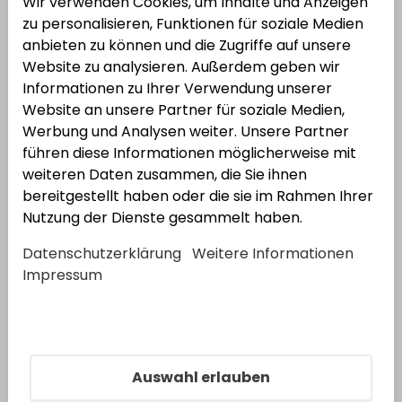
Wir verwenden Cookies, um Inhalte und Anzeigen
zu personalisieren, Funktionen für soziale Medien
anbieten zu können und die Zugriffe auf unsere
Website zu analysieren. Außerdem geben wir
2
Varianten
Informationen zu Ihrer Verwendung unserer
Website an unsere Partner für soziale Medien,
Wasserschlauch 802 classic gelb
Werbung und Analysen weiter. Unsere Partner
Varianten anzeigen
führen diese Informationen möglicherweise mit
weiteren Daten zusammen, die Sie ihnen
bereitgestellt haben oder die sie im Rahmen Ihrer
Nutzung der Dienste gesammelt haben.
8
Varianten
Datenschutzerklärung
Weitere Informationen
Wasserschlauch
Impressum
Varianten anzeigen
Auswahl erlauben