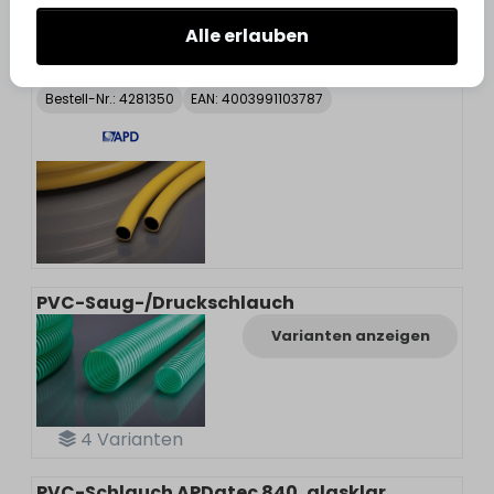
2
Varianten
Alle erlauben
APD
PVC/Wasserschlauch Classic gelb
Bestell-Nr.:
4281350
EAN: 4003991103787
PVC-Saug-/Druckschlauch
Varianten anzeigen
4
Varianten
PVC-Schlauch APDatec 840, glasklar